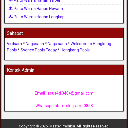
Paito Warna Harian Taipei
Paito Warna Harian Nevada
Paito Warna Harian Lengkap
Sahabat
Virdsam
*
Nagasaon
*
Naga saon
*
Welcome to Hongkong
Pools
*
Sydney Pools Today
*
Hongkong Pools
Kontak Admin
Email :
zeus4d.0404@gmail.com
Whatsapp atau Telegram : 0858
Copyright © 2026 Master Prediksi. All Rights Reserved.