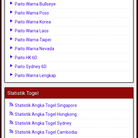
Paito Warna Bullseye
Paito Warna Pcso
Paito Warna Korea
Paito Warna Laos
Paito Warna Taipei
Paito Warna Nevada
Paito HK 6D
Paito Sydney 6D
Paito Warna Lengkap
Statistik Togel
Statistik Angka Togel Singapore
Statistik Angka Togel Hongkong
Statistik Angka Togel Sydney
Statistik Angka Togel Cambodia