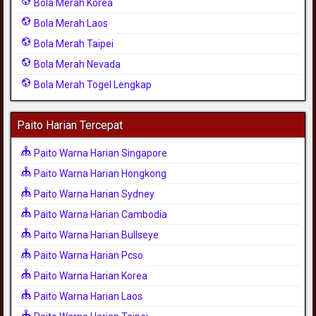
Bola Merah Korea
Bola Merah Laos
Bola Merah Taipei
Bola Merah Nevada
Bola Merah Togel Lengkap
Paito Harian Tercepat
Paito Warna Harian Singapore
Paito Warna Harian Hongkong
Paito Warna Harian Sydney
Paito Warna Harian Cambodia
Paito Warna Harian Bullseye
Paito Warna Harian Pcso
Paito Warna Harian Korea
Paito Warna Harian Laos