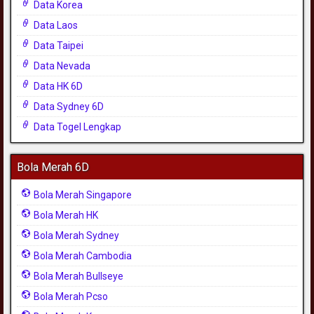
Data Korea
Data Laos
Data Taipei
Data Nevada
Data HK 6D
Data Sydney 6D
Data Togel Lengkap
Bola Merah 6D
Bola Merah Singapore
Bola Merah HK
Bola Merah Sydney
Bola Merah Cambodia
Bola Merah Bullseye
Bola Merah Pcso