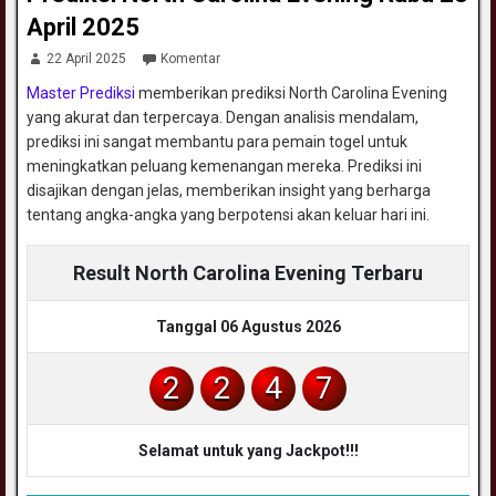
April 2025
22 April 2025
Komentar
Master Prediksi
memberikan prediksi North Carolina Evening
yang akurat dan terpercaya. Dengan analisis mendalam,
prediksi ini sangat membantu para pemain togel untuk
meningkatkan peluang kemenangan mereka. Prediksi ini
disajikan dengan jelas, memberikan insight yang berharga
tentang angka-angka yang berpotensi akan keluar hari ini.
Result North Carolina Evening Terbaru
Tanggal 06 Agustus 2026
2
2
4
7
Selamat untuk yang Jackpot!!!