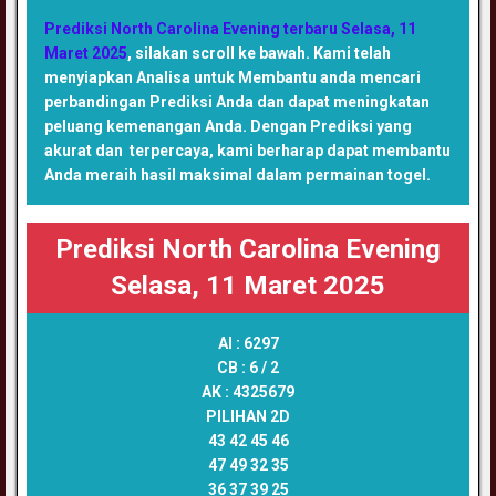
Prediksi North Carolina Evening terbaru Selasa, 11
Maret 2025
, silakan scroll ke bawah. Kami telah
menyiapkan Analisa untuk Membantu anda mencari
perbandingan Prediksi Anda dan dapat meningkatan
peluang kemenangan Anda. Dengan Prediksi yang
akurat dan terpercaya, kami berharap dapat membantu
Anda meraih hasil maksimal dalam permainan togel.
Prediksi North Carolina Evening
Selasa, 11 Maret 2025
AI :
6297
CB :
6 / 2
AK :
4325679
PILIHAN 2D
43 42 45 46
47 49 32 35
36 37 39 25