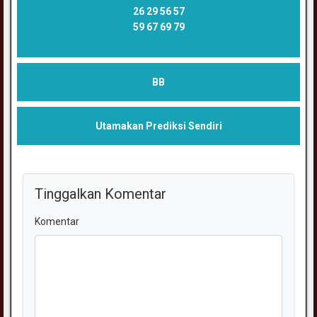
26 29 56 57
59 67 69 79
BB
Utamakan Prediksi Sendiri
Tinggalkan Komentar
Komentar