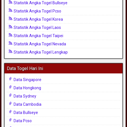
Statistik Angka Togel Bullseye
Statistik Angka Togel Pcso
Statistik Angka Togel Korea
Statistik Angka Togel Laos
Statistik Angka Togel Taipei
Statistik Angka Togel Nevada
Statistik Angka Togel Lengkap
Data Togel Hari Ini
Data Singapore
Data Hongkong
Data Sydney
Data Cambodia
Data Bullseye
Data Pcso