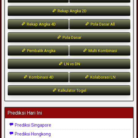
Rekap Angka 2D
Rekap Angka 4D
Pola Dasar All
Pola Dasar
Pembalik Angka
Multi Kombinasi
LN vs DN
Kombinasi 4D
Kolaborasi LN
Kalkulator Togel
Prediksi Hari Ini
Prediksi Singapore
Prediksi Hongkong