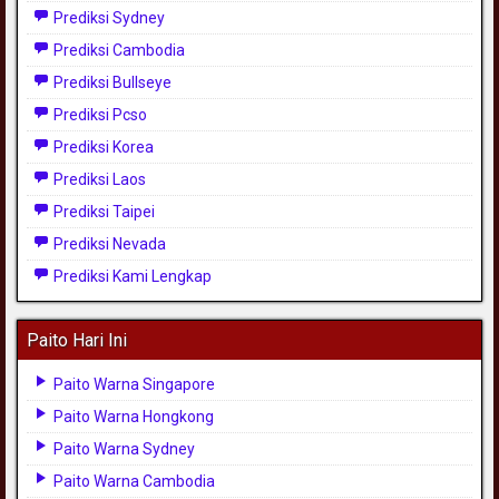
Prediksi Sydney
Prediksi Cambodia
Prediksi Bullseye
Prediksi Pcso
Prediksi Korea
Prediksi Laos
Prediksi Taipei
Prediksi Nevada
Prediksi Kami Lengkap
Paito Hari Ini
Paito Warna Singapore
Paito Warna Hongkong
Paito Warna Sydney
Paito Warna Cambodia