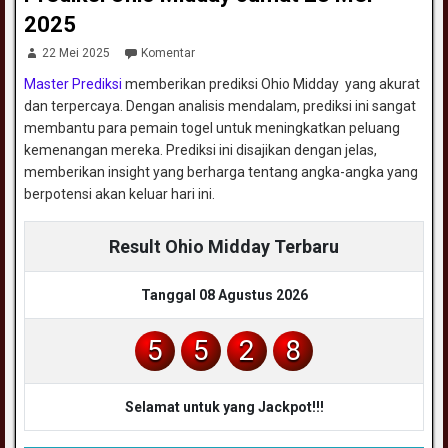
2025
22 Mei 2025
Komentar
Master Prediksi
memberikan prediksi Ohio Midday yang akurat
dan terpercaya. Dengan analisis mendalam, prediksi ini sangat
membantu para pemain togel untuk meningkatkan peluang
kemenangan mereka. Prediksi ini disajikan dengan jelas,
memberikan insight yang berharga tentang angka-angka yang
berpotensi akan keluar hari ini.
Result Ohio Midday Terbaru
Tanggal 08 Agustus 2026
5
5
2
8
Selamat untuk yang Jackpot!!!