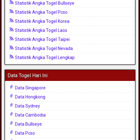
Statistik Angka Togel Bullseye
Statistik Angka Togel Pcso
Statistik Angka Togel Korea
Statistik Angka Togel Laos
Statistik Angka Togel Taipei
Statistik Angka Togel Nevada
Statistik Angka Togel Lengkap
Data Togel Hari Ini
Data Singapore
Data Hongkong
Data Sydney
Data Cambodia
Data Bullseye
Data Pcso