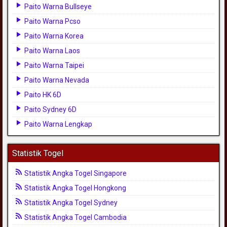
Paito Warna Bullseye
Paito Warna Pcso
Paito Warna Korea
Paito Warna Laos
Paito Warna Taipei
Paito Warna Nevada
Paito HK 6D
Paito Sydney 6D
Paito Warna Lengkap
Statistik Togel
Statistik Angka Togel Singapore
Statistik Angka Togel Hongkong
Statistik Angka Togel Sydney
Statistik Angka Togel Cambodia