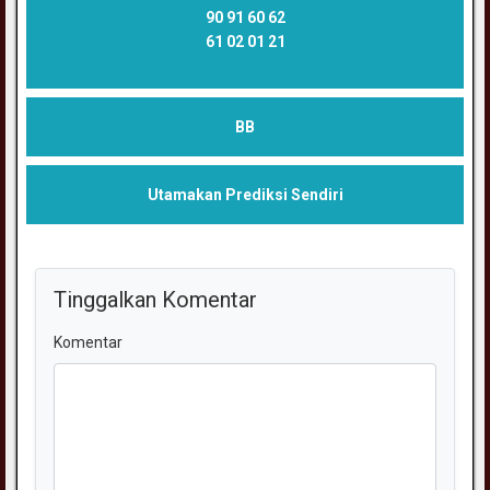
90 91 60 62
61 02 01 21
BB
Utamakan Prediksi Sendiri
Tinggalkan Komentar
Komentar