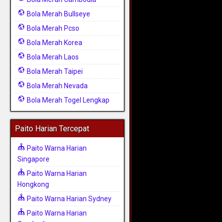
Bola Merah Bullseye
Bola Merah Pcso
Bola Merah Korea
Bola Merah Laos
Bola Merah Taipei
Bola Merah Nevada
Bola Merah Togel Lengkap
Paito Harian Tercepat
Paito Warna Harian
Singapore
Paito Warna Harian
Hongkong
Paito Warna Harian Sydney
Paito Warna Harian