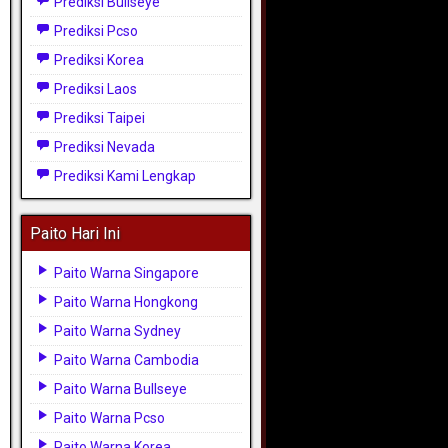
Prediksi Bullseye
Prediksi Pcso
Prediksi Korea
Prediksi Laos
Prediksi Taipei
Prediksi Nevada
Prediksi Kami Lengkap
Paito Hari Ini
Paito Warna Singapore
Paito Warna Hongkong
Paito Warna Sydney
Paito Warna Cambodia
Paito Warna Bullseye
Paito Warna Pcso
Paito Warna Korea