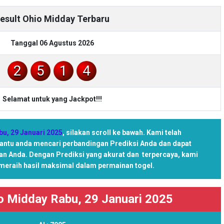
esult Ohio Midday Terbaru
Tanggal 06 Agustus 2026
2
5
1
4
Selamat untuk yang Jackpot!!!
bu, 29 Januari 2025
, silakan scroll ke bawah. Kami telah
ntu anda mencari perbandingan Prediksi Anda dan dapat
 Anda. Dengan Prediksi yang akurat dan terpercaya, kami
eraih hasil maksimal dalam permainan togel.
io Midday Rabu, 29 Januari 2025