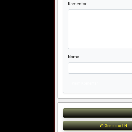
Komentar
Nama
Kirim Komentar
Generator LN