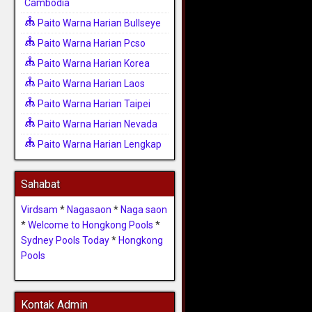
Cambodia
Paito Warna Harian Bullseye
Paito Warna Harian Pcso
Paito Warna Harian Korea
Paito Warna Harian Laos
Paito Warna Harian Taipei
Paito Warna Harian Nevada
Paito Warna Harian Lengkap
Sahabat
Virdsam
*
Nagasaon
*
Naga saon
*
Welcome to Hongkong Pools
*
Sydney Pools Today
*
Hongkong
Pools
Kontak Admin