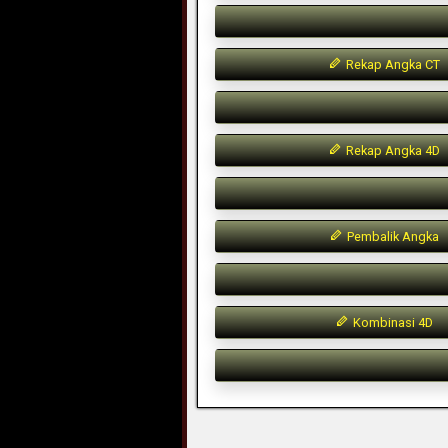
Rekap Angka CT
Rekap Angka 4D
Pembalik Angka
Kombinasi 4D