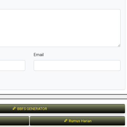
Email
BBFS GENERATOR
Rumus Harian