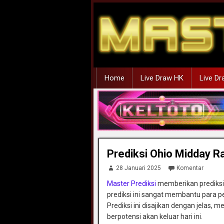
Home
Live Draw HK
Live D
Prediksi Ohio Midday R
28 Januari 2025
Komentar
Master Prediksi
memberikan prediksi 
prediksi ini sangat membantu para
Prediksi ini disajikan dengan jelas,
berpotensi akan keluar hari ini.