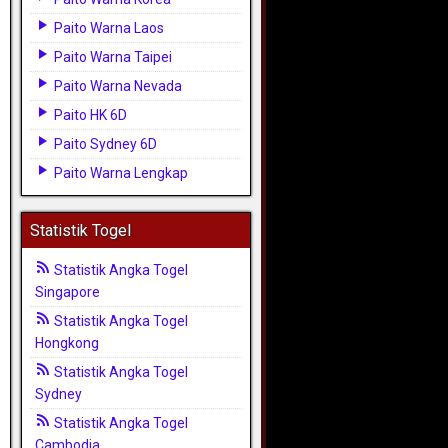
Paito Warna Laos
Paito Warna Taipei
Paito Warna Nevada
Paito HK 6D
Paito Sydney 6D
Paito Warna Lengkap
Statistik Togel
Statistik Angka Togel
Singapore
Statistik Angka Togel
Hongkong
Statistik Angka Togel
Sydney
Statistik Angka Togel
Cambodia