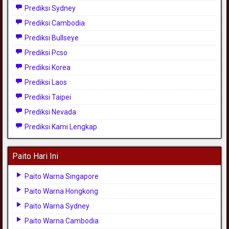
Prediksi Sydney
Prediksi Cambodia
Prediksi Bullseye
Prediksi Pcso
Prediksi Korea
Prediksi Laos
Prediksi Taipei
Prediksi Nevada
Prediksi Kami Lengkap
Paito Hari Ini
Paito Warna Singapore
Paito Warna Hongkong
Paito Warna Sydney
Paito Warna Cambodia