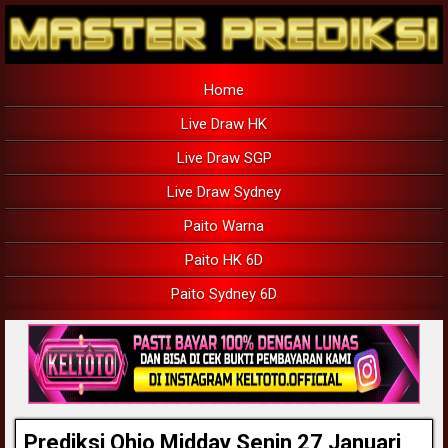
Home
Live Draw HK
Live Draw SGP
Live Draw Sydney
Paito Warna
Paito HK 6D
Paito Sydney 6D
Prediksi Ohio Midday Senin 27 Januari