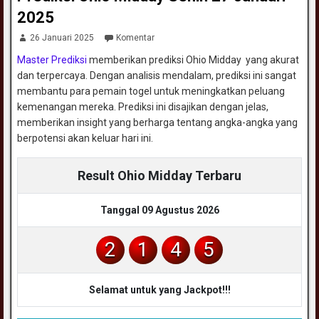
2025
26 Januari 2025
Komentar
Master Prediksi
memberikan prediksi Ohio Midday yang akurat
dan terpercaya. Dengan analisis mendalam, prediksi ini sangat
membantu para pemain togel untuk meningkatkan peluang
kemenangan mereka. Prediksi ini disajikan dengan jelas,
memberikan insight yang berharga tentang angka-angka yang
berpotensi akan keluar hari ini.
Result Ohio Midday Terbaru
Tanggal 09 Agustus 2026
2
1
4
5
Selamat untuk yang Jackpot!!!