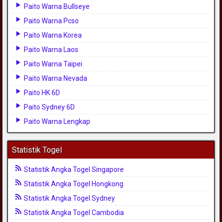
Paito Warna Bullseye
Paito Warna Pcso
Paito Warna Korea
Paito Warna Laos
Paito Warna Taipei
Paito Warna Nevada
Paito HK 6D
Paito Sydney 6D
Paito Warna Lengkap
Statistik Togel
Statistik Angka Togel Singapore
Statistik Angka Togel Hongkong
Statistik Angka Togel Sydney
Statistik Angka Togel Cambodia