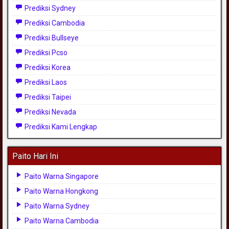
Prediksi Sydney
Prediksi Cambodia
Prediksi Bullseye
Prediksi Pcso
Prediksi Korea
Prediksi Laos
Prediksi Taipei
Prediksi Nevada
Prediksi Kami Lengkap
Paito Hari Ini
Paito Warna Singapore
Paito Warna Hongkong
Paito Warna Sydney
Paito Warna Cambodia