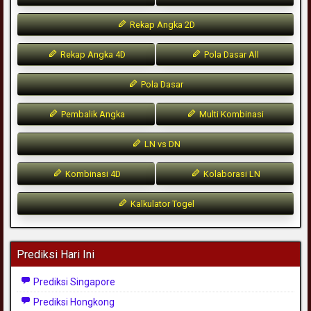
Rekap Angka 2D
Rekap Angka 4D
Pola Dasar All
Pola Dasar
Pembalik Angka
Multi Kombinasi
LN vs DN
Kombinasi 4D
Kolaborasi LN
Kalkulator Togel
Prediksi Hari Ini
Prediksi Singapore
Prediksi Hongkong