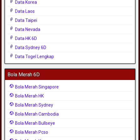
Data Korea
Data Laos
Data Taipei
Data Nevada
Data HK 6D
Data Sydney 6D
Data Togel Lengkap
Bola Merah 6D
Bola Merah Singapore
Bola Merah HK
Bola Merah Sydney
Bola Merah Cambodia
Bola Merah Bullseye
Bola Merah Pcso