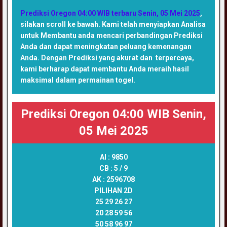
Prediksi Oregon 04:00 WIB terbaru Senin, 05 Mei 2025
,
silakan scroll ke bawah. Kami telah menyiapkan Analisa
untuk Membantu anda mencari perbandingan Prediksi
Anda dan dapat meningkatan peluang kemenangan
Anda. Dengan Prediksi yang akurat dan terpercaya,
kami berharap dapat membantu Anda meraih hasil
maksimal dalam permainan togel.
Prediksi Oregon 04:00 WIB Senin,
05 Mei 2025
AI :
9850
CB :
5 / 9
AK :
2596708
PILIHAN 2D
25 29 26 27
20 28 59 56
50 58 96 97