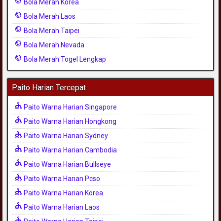
Bola Merah Korea
Bola Merah Laos
Bola Merah Taipei
Bola Merah Nevada
Bola Merah Togel Lengkap
Paito Harian Tercepat
Paito Warna Harian Singapore
Paito Warna Harian Hongkong
Paito Warna Harian Sydney
Paito Warna Harian Cambodia
Paito Warna Harian Bullseye
Paito Warna Harian Pcso
Paito Warna Harian Korea
Paito Warna Harian Laos