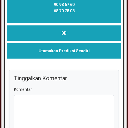
90 98 67 60
68 70 78 08
BB
Utamakan Prediksi Sendiri
Tinggalkan Komentar
Komentar