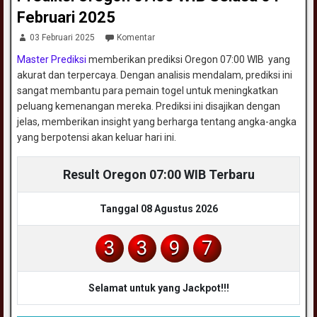
Februari 2025
03 Februari 2025
Komentar
Master Prediksi
memberikan prediksi Oregon 07:00 WIB yang
akurat dan terpercaya. Dengan analisis mendalam, prediksi ini
sangat membantu para pemain togel untuk meningkatkan
peluang kemenangan mereka. Prediksi ini disajikan dengan
jelas, memberikan insight yang berharga tentang angka-angka
yang berpotensi akan keluar hari ini.
Result Oregon 07:00 WIB Terbaru
Tanggal 08 Agustus 2026
3
3
9
7
Selamat untuk yang Jackpot!!!