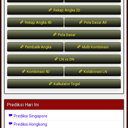
Rekap Angka 2D
Rekap Angka 4D
Pola Dasar All
Pola Dasar
Pembalik Angka
Multi Kombinasi
LN vs DN
Kombinasi 4D
Kolaborasi LN
Kalkulator Togel
Prediksi Hari Ini
Prediksi Singapore
Prediksi Hongkong