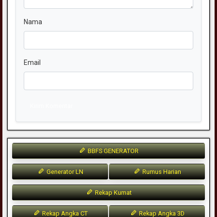
Nama
Email
Kirim Komentar
BBFS GENERATOR
Generator LN
Rumus Harian
Rekap Kumat
Rekap Angka CT
Rekap Angka 3D