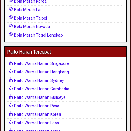
Bola Merah Korea
Bola Merah Laos
Bola Merah Taipei
Bola Merah Nevada
Bola Merah Togel Lengkap
Paito Harian Tercepat
Paito Warna Harian Singapore
Paito Warna Harian Hongkong
Paito Warna Harian Sydney
Paito Warna Harian Cambodia
Paito Warna Harian Bullseye
Paito Warna Harian Pcso
Paito Warna Harian Korea
Paito Warna Harian Laos