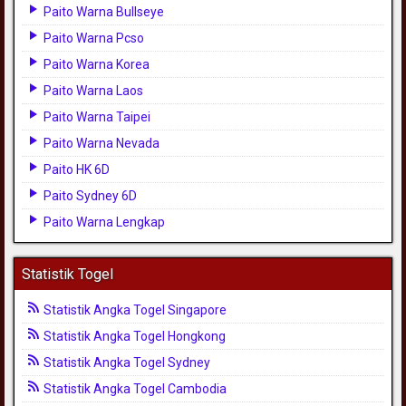
Paito Warna Bullseye
Paito Warna Pcso
Paito Warna Korea
Paito Warna Laos
Paito Warna Taipei
Paito Warna Nevada
Paito HK 6D
Paito Sydney 6D
Paito Warna Lengkap
Statistik Togel
Statistik Angka Togel Singapore
Statistik Angka Togel Hongkong
Statistik Angka Togel Sydney
Statistik Angka Togel Cambodia