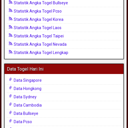
Statistik Angka Togel Bullseye
Statistik Angka Togel Pcso
Statistik Angka Togel Korea
Statistik Angka Togel Laos
Statistik Angka Togel Taipei
Statistik Angka Togel Nevada
Statistik Angka Togel Lengkap
Data Togel Hari Ini
Data Singapore
Data Hongkong
Data Sydney
Data Cambodia
Data Bullseye
Data Pcso