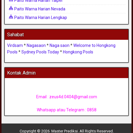
Paito Warna Harian Taipei
Paito Warna Harian Nevada
Paito Warna Harian Lengkap
Sahabat
Virdsam
*
Nagasaon
*
Naga saon
*
Welcome to Hongkong
Pools
*
Sydney Pools Today
*
Hongkong Pools
Kontak Admin
Email :
zeus4d.0404@gmail.com
Whatsapp atau Telegram : 0858
Copyright © 2026 Master Prediksi. All Rights Reserved.