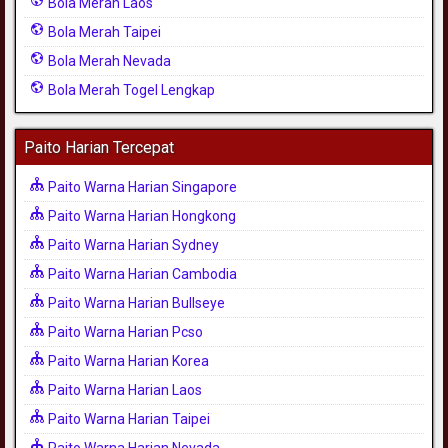
Bola Merah Laos
Bola Merah Taipei
Bola Merah Nevada
Bola Merah Togel Lengkap
Paito Harian Tercepat
Paito Warna Harian Singapore
Paito Warna Harian Hongkong
Paito Warna Harian Sydney
Paito Warna Harian Cambodia
Paito Warna Harian Bullseye
Paito Warna Harian Pcso
Paito Warna Harian Korea
Paito Warna Harian Laos
Paito Warna Harian Taipei
Paito Warna Harian Nevada