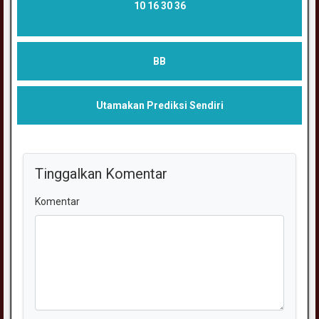
10 16 30 36
BB
Utamakan Prediksi Sendiri
Tinggalkan Komentar
Komentar