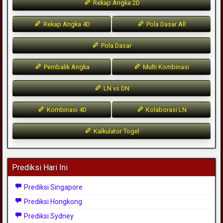
Rekap Angka 2D
Rekap Angka 4D
Pola Dasar All
Pola Dasar
Pembalik Angka
Multi Kombinasi
LN vs DN
Kombinasi 4D
Kolaborasi LN
Kalkulator Togel
Prediksi Hari Ini
Prediksi Singapore
Prediksi Hongkong
Prediksi Sydney