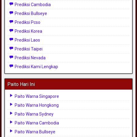
Prediksi Cambodia
Prediksi Bullseye
Prediksi Pcso
Prediksi Korea
Prediksi Laos
Prediksi Taipei
Prediksi Nevada
Prediksi Kami Lengkap
Paito Hari Ini
Paito Warna Singapore
Paito Warna Hongkong
Paito Warna Sydney
Paito Warna Cambodia
Paito Warna Bullseye