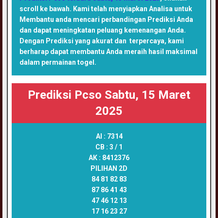
scroll ke bawah. Kami telah menyiapkan Analisa untuk
Membantu anda mencari perbandingan Prediksi Anda
dan dapat meningkatan peluang kemenangan Anda.
Dengan Prediksi yang akurat dan terpercaya, kami
berharap dapat membantu Anda meraih hasil maksimal
dalam permainan togel.
Prediksi Pcso Sabtu, 15 Maret
2025
AI :
7314
CB :
3 / 1
AK :
8412376
PILIHAN 2D
84 81 82 83
87 86 41 43
47 46 12 13
17 16 23 27