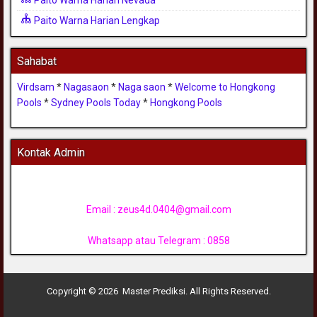
Paito Warna Harian Lengkap
Sahabat
Virdsam
*
Nagasaon
*
Naga saon
*
Welcome to Hongkong
Pools
*
Sydney Pools Today
*
Hongkong Pools
Kontak Admin
Email :
zeus4d.0404@gmail.com
Whatsapp atau Telegram : 0858
Copyright © 2026 Master Prediksi. All Rights Reserved.