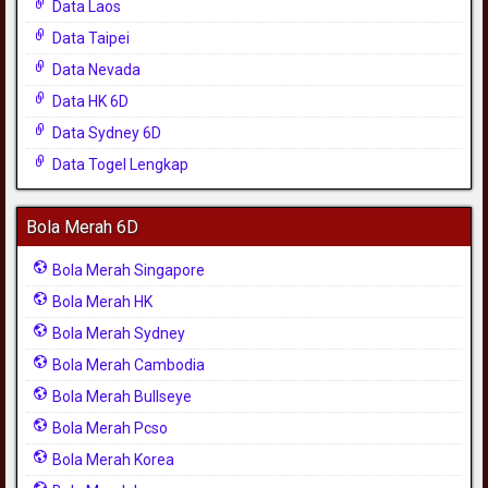
Data Laos
Data Taipei
Data Nevada
Data HK 6D
Data Sydney 6D
Data Togel Lengkap
Bola Merah 6D
Bola Merah Singapore
Bola Merah HK
Bola Merah Sydney
Bola Merah Cambodia
Bola Merah Bullseye
Bola Merah Pcso
Bola Merah Korea