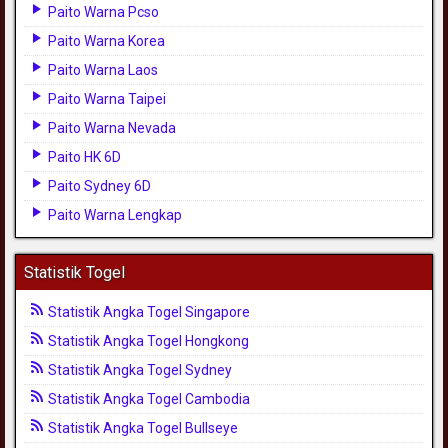
Paito Warna Pcso
Paito Warna Korea
Paito Warna Laos
Paito Warna Taipei
Paito Warna Nevada
Paito HK 6D
Paito Sydney 6D
Paito Warna Lengkap
Statistik Togel
Statistik Angka Togel Singapore
Statistik Angka Togel Hongkong
Statistik Angka Togel Sydney
Statistik Angka Togel Cambodia
Statistik Angka Togel Bullseye