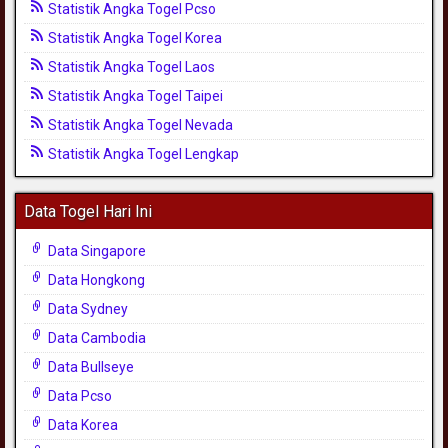
Statistik Angka Togel Pcso
Statistik Angka Togel Korea
Statistik Angka Togel Laos
Statistik Angka Togel Taipei
Statistik Angka Togel Nevada
Statistik Angka Togel Lengkap
Data Togel Hari Ini
Data Singapore
Data Hongkong
Data Sydney
Data Cambodia
Data Bullseye
Data Pcso
Data Korea