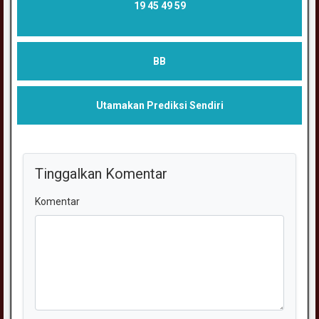
19 45 49 59
BB
Utamakan Prediksi Sendiri
Tinggalkan Komentar
Komentar