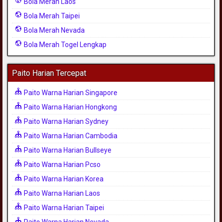
Bola Merah Laos
Bola Merah Taipei
Bola Merah Nevada
Bola Merah Togel Lengkap
Paito Harian Tercepat
Paito Warna Harian Singapore
Paito Warna Harian Hongkong
Paito Warna Harian Sydney
Paito Warna Harian Cambodia
Paito Warna Harian Bullseye
Paito Warna Harian Pcso
Paito Warna Harian Korea
Paito Warna Harian Laos
Paito Warna Harian Taipei
Paito Warna Harian Nevada