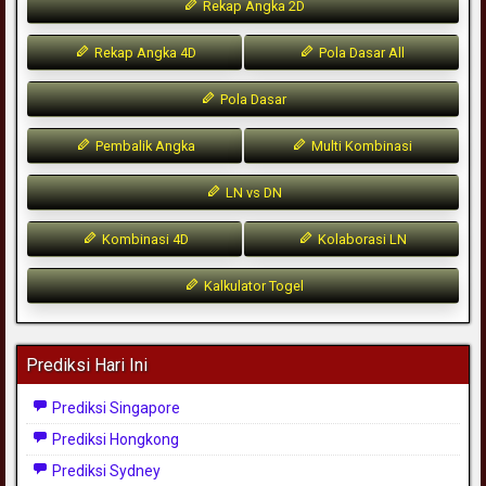
Rekap Angka 2D
Rekap Angka 4D
Pola Dasar All
Pola Dasar
Pembalik Angka
Multi Kombinasi
LN vs DN
Kombinasi 4D
Kolaborasi LN
Kalkulator Togel
Prediksi Hari Ini
Prediksi Singapore
Prediksi Hongkong
Prediksi Sydney