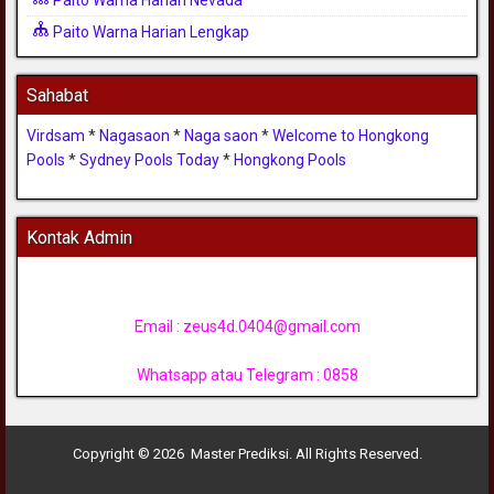
Paito Warna Harian Lengkap
Sahabat
Virdsam
*
Nagasaon
*
Naga saon
*
Welcome to Hongkong
Pools
*
Sydney Pools Today
*
Hongkong Pools
Kontak Admin
Email :
zeus4d.0404@gmail.com
Whatsapp atau Telegram : 0858
Copyright © 2026 Master Prediksi. All Rights Reserved.