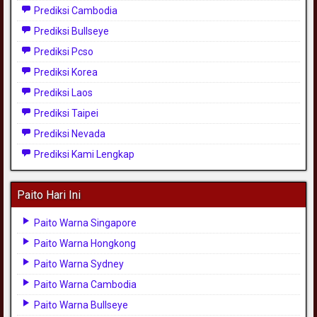
Prediksi Cambodia
Prediksi Bullseye
Prediksi Pcso
Prediksi Korea
Prediksi Laos
Prediksi Taipei
Prediksi Nevada
Prediksi Kami Lengkap
Paito Hari Ini
Paito Warna Singapore
Paito Warna Hongkong
Paito Warna Sydney
Paito Warna Cambodia
Paito Warna Bullseye