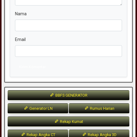
Nama
Email
Kirim Komentar
BBFS GENERATOR
Generator LN
Rumus Harian
Rekap Kumat
Rekap Angka CT
Rekap Angka 3D