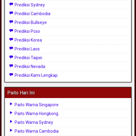
Prediksi Sydney
Prediksi Cambodia
Prediksi Bullseye
Prediksi Pcso
Prediksi Korea
Prediksi Laos
Prediksi Taipei
Prediksi Nevada
Prediksi Kami Lengkap
Paito Hari Ini
Paito Warna Singapore
Paito Warna Hongkong
Paito Warna Sydney
Paito Warna Cambodia