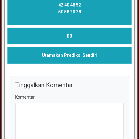
42 40 48 52
50 58 20 28
BB
Utamakan Prediksi Sendiri
Tinggalkan Komentar
Komentar