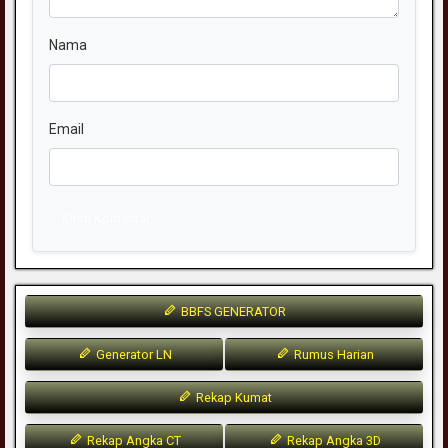
Nama
Email
Kirim Komentar
BBFS GENERATOR
Generator LN
Rumus Harian
Rekap Kumat
Rekap Angka CT
Rekap Angka 3D