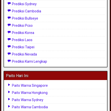
Prediksi Sydney
Prediksi Cambodia
Prediksi Bullseye
Prediksi Pcso
Prediksi Korea
Prediksi Laos
Prediksi Taipei
Prediksi Nevada
Prediksi Kami Lengkap
Paito Hari Ini
Paito Warna Singapore
Paito Warna Hongkong
Paito Warna Sydney
Paito Warna Cambodia