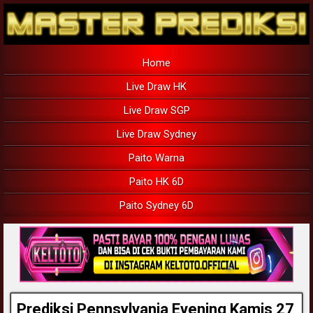
Home
Live Draw HK
Live Draw SGP
Live Draw Sydney
Paito Warna
Paito HK 6D
Paito Sydney 6D
Prediksi Pennsylvania Evening Kamis 27