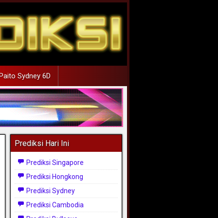
Paito Sydney 6D
Prediksi Hari Ini
Prediksi Singapore
Prediksi Hongkong
Prediksi Sydney
Prediksi Cambodia