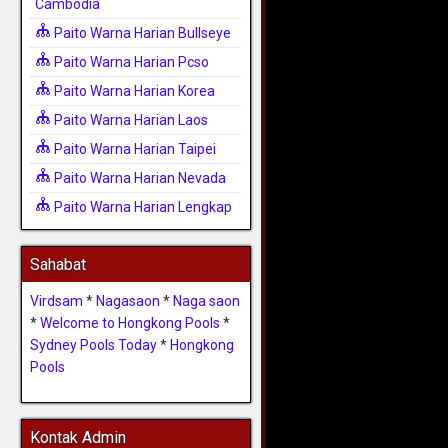
Cambodia
Paito Warna Harian Bullseye
Paito Warna Harian Pcso
Paito Warna Harian Korea
Paito Warna Harian Laos
Paito Warna Harian Taipei
Paito Warna Harian Nevada
Paito Warna Harian Lengkap
Sahabat
Virdsam
*
Nagasaon
*
Naga saon
*
Welcome to Hongkong Pools
*
Sydney Pools Today
*
Hongkong
Pools
Kontak Admin