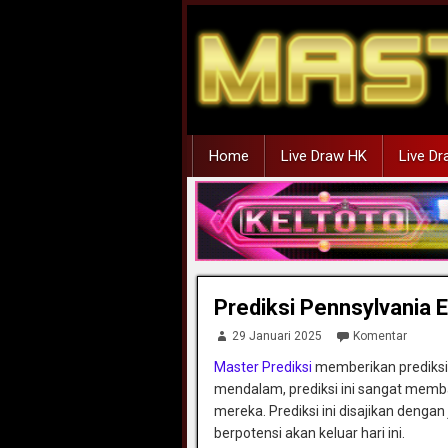
Home
Live Draw HK
Live D
Prediksi Pennsylvania 
29 Januari 2025
Komentar
Master Prediksi
memberikan prediksi 
mendalam, prediksi ini sangat mem
mereka. Prediksi ini disajikan denga
berpotensi akan keluar hari ini.