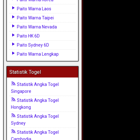
Paito Warna Laos
Paito Warna Taipei
Paito Warna Nevada
Paito HK 6D
Paito Sydney 6D
Paito Warna Lengkap
Statistik Togel
Statistik Angka Togel
Singapore
Statistik Angka Togel
Hongkong
Statistik Angka Togel
Sydney
Statistik Angka Togel
Cambodia