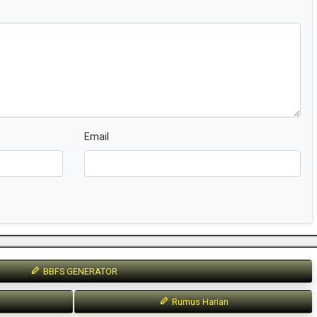
Email
BBFS GENERATOR
Rumus Harian