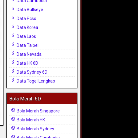
Data Cambodia
Data Bullseye
Data Pcso
Data Korea
Data Laos
Data Taipei
Data Nevada
Data HK 6D
Data Sydney 6D
Data Togel Lengkap
Bola Merah 6D
Bola Merah Singapore
Bola Merah HK
Bola Merah Sydney
Bola Merah Cambodia