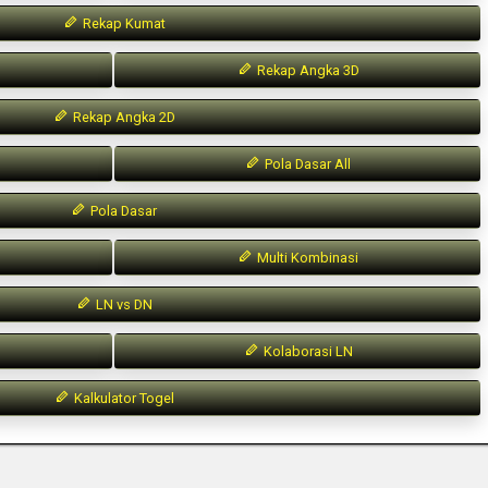
Rekap Kumat
Rekap Angka 3D
Rekap Angka 2D
Pola Dasar All
Pola Dasar
Multi Kombinasi
LN vs DN
Kolaborasi LN
Kalkulator Togel