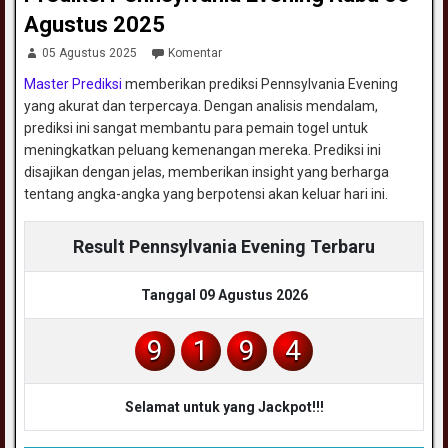
Agustus 2025
05 Agustus 2025
Komentar
Master Prediksi
memberikan prediksi Pennsylvania Evening
yang akurat dan terpercaya. Dengan analisis mendalam,
prediksi ini sangat membantu para pemain togel untuk
meningkatkan peluang kemenangan mereka. Prediksi ini
disajikan dengan jelas, memberikan insight yang berharga
tentang angka-angka yang berpotensi akan keluar hari ini.
Result Pennsylvania Evening Terbaru
Tanggal 09 Agustus 2026
9
1
9
4
Selamat untuk yang Jackpot!!!