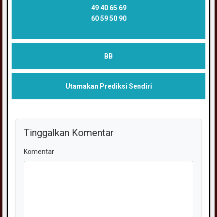
49 40 65 69
60 59 50 90
BB
Utamakan Prediksi Sendiri
Tinggalkan Komentar
Komentar