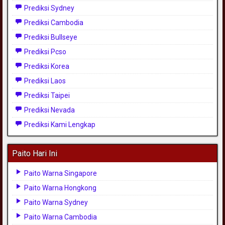
Prediksi Sydney
Prediksi Cambodia
Prediksi Bullseye
Prediksi Pcso
Prediksi Korea
Prediksi Laos
Prediksi Taipei
Prediksi Nevada
Prediksi Kami Lengkap
Paito Hari Ini
Paito Warna Singapore
Paito Warna Hongkong
Paito Warna Sydney
Paito Warna Cambodia