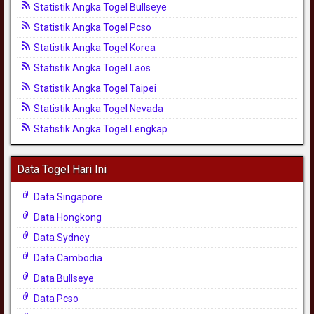
Statistik Angka Togel Bullseye
Statistik Angka Togel Pcso
Statistik Angka Togel Korea
Statistik Angka Togel Laos
Statistik Angka Togel Taipei
Statistik Angka Togel Nevada
Statistik Angka Togel Lengkap
Data Togel Hari Ini
Data Singapore
Data Hongkong
Data Sydney
Data Cambodia
Data Bullseye
Data Pcso