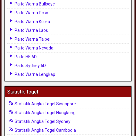
Paito Warna Bullseye
Paito Warna Pcso
Paito Warna Korea
Paito Warna Laos
Paito Warna Taipei
Paito Warna Nevada
Paito HK 6D
Paito Sydney 6D
Paito Warna Lengkap
Statistik Togel
Statistik Angka Togel Singapore
Statistik Angka Togel Hongkong
Statistik Angka Togel Sydney
Statistik Angka Togel Cambodia