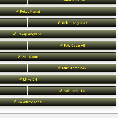
Rumus Harian
Rekap Kumat
Rekap Angka 3D
Rekap Angka 2D
Pola Dasar All
Pola Dasar
Multi Kombinasi
LN vs DN
Kolaborasi LN
Kalkulator Togel