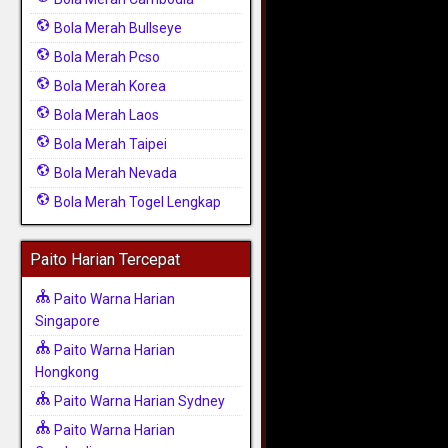
Bola Merah Bullseye
Bola Merah Pcso
Bola Merah Korea
Bola Merah Laos
Bola Merah Taipei
Bola Merah Nevada
Bola Merah Togel Lengkap
Paito Harian Tercepat
Paito Warna Harian
Singapore
Paito Warna Harian
Hongkong
Paito Warna Harian Sydney
Paito Warna Harian