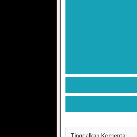
Tinggalkan Komentar