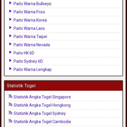
Paito Warna Bullseye
Paito Warna Pcso
Paito Warna Korea
Paito Warna Laos
Paito Warna Taipei
Paito Warna Nevada
Paito HK 6D
Paito Sydney 6D
Paito Warna Lengkap
Statistik Togel
Statistik Angka Togel Singapore
Statistik Angka Togel Hongkong
Statistik Angka Togel Sydney
Statistik Angka Togel Cambodia