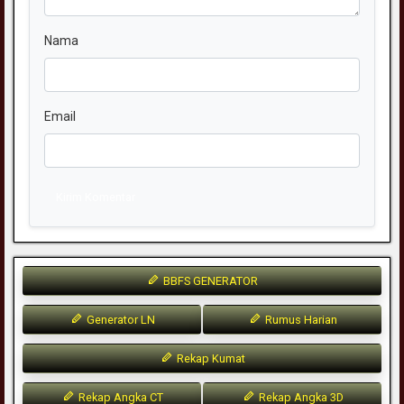
Nama
Email
Kirim Komentar
BBFS GENERATOR
Generator LN
Rumus Harian
Rekap Kumat
Rekap Angka CT
Rekap Angka 3D