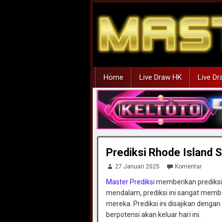
Home
Live Draw HK
Live D
Prediksi Rhode Island 
27 Januari 2025
Komentar
Master Prediksi
memberikan prediksi 
mendalam, prediksi ini sangat mem
mereka. Prediksi ini disajikan denga
berpotensi akan keluar hari ini.