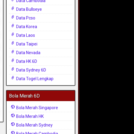
Data Cambodia
Data Bullseye
Data Pcso
Data Korea
Data Laos
Data Taipei
Data Nevada
Data HK 6D
Data Sydney 6D
Data Togel Lengkap
Bola Merah 6D
Bola Merah Singapore
Bola Merah HK
Bola Merah Sydney
Bola Merah Cambodia