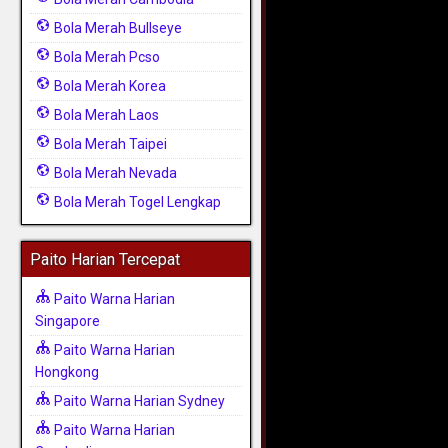
Bola Merah Bullseye
Bola Merah Pcso
Bola Merah Korea
Bola Merah Laos
Bola Merah Taipei
Bola Merah Nevada
Bola Merah Togel Lengkap
Paito Harian Tercepat
Paito Warna Harian
Singapore
Paito Warna Harian
Hongkong
Paito Warna Harian Sydney
Paito Warna Harian