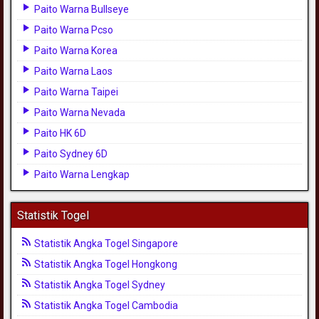
Paito Warna Bullseye
Paito Warna Pcso
Paito Warna Korea
Paito Warna Laos
Paito Warna Taipei
Paito Warna Nevada
Paito HK 6D
Paito Sydney 6D
Paito Warna Lengkap
Statistik Togel
Statistik Angka Togel Singapore
Statistik Angka Togel Hongkong
Statistik Angka Togel Sydney
Statistik Angka Togel Cambodia