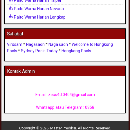
Paito Warna Harian Taipei
Paito Warna Harian Nevada
Paito Warna Harian Lengkap
Sahabat
Virdsam
*
Nagasaon
*
Naga saon
*
Welcome to Hongkong
Pools
*
Sydney Pools Today
*
Hongkong Pools
Kontak Admin
Email :
zeus4d.0404@gmail.com
Whatsapp atau Telegram : 0858
Copyright © 2026 Master Prediksi. All Rights Reserved.