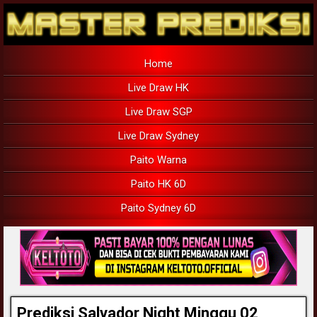
Home
Live Draw HK
Live Draw SGP
Live Draw Sydney
Paito Warna
Paito HK 6D
Paito Sydney 6D
Prediksi Salvador Night Minggu 02