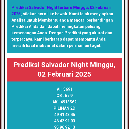
Prediksi Salvador Night terbaru Minggu, 02 Februari
2025
, silakan scroll ke bawah. Kami telah menyiapkan
Analisa untuk Membantu anda mencari perbandingan
Prediksi Anda dan dapat meningkatan peluang
kemenangan Anda. Dengan Prediksi yang akurat dan
terpercaya, kami berharap dapat membantu Anda
meraih hasil maksimal dalam permainan togel.
Prediksi Salvador Night Minggu,
02 Februari 2025
AI :
5691
CB :
6 / 9
AK :
4913562
PILIHAN 2D
49 41 43 45
46 42 91 93
95 96 92 13