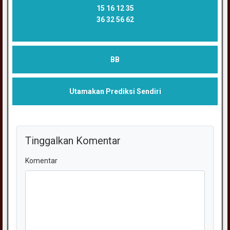
15 16 12 35
36 32 56 62
BB
Utamakan Prediksi Sendiri
Tinggalkan Komentar
Komentar