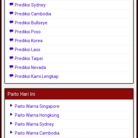
Prediksi Sydney
Prediksi Cambodia
Prediksi Bullseye
Prediksi Pcso
Prediksi Korea
Prediksi Laos
Prediksi Taipei
Prediksi Nevada
Prediksi Kami Lengkap
Paito Hari Ini
Paito Warna Singapore
Paito Warna Hongkong
Paito Warna Sydney
Paito Warna Cambodia