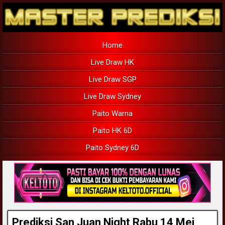
Home
Live Draw HK
Live Draw SGP
Live Draw Sydney
Paito Warna
Paito HK 6D
Paito Sydney 6D
Prediksi San Juan Night Rabu 14 Mei