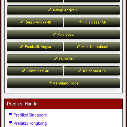
Rekap Angka 2D
Rekap Angka 4D
Pola Dasar All
Pola Dasar
Pembalik Angka
Multi Kombinasi
LN vs DN
Kombinasi 4D
Kolaborasi LN
Kalkulator Togel
Prediksi Hari Ini
Prediksi Singapore
Prediksi Hongkong