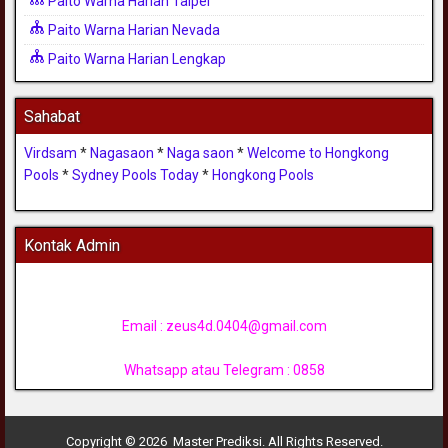
Paito Warna Harian Taipei
Paito Warna Harian Nevada
Paito Warna Harian Lengkap
Sahabat
Virdsam
*
Nagasaon
*
Naga saon
*
Welcome to Hongkong
Pools
*
Sydney Pools Today
*
Hongkong Pools
Kontak Admin
Email :
zeus4d.0404@gmail.com
Whatsapp atau Telegram : 0858
Copyright © 2026 Master Prediksi. All Rights Reserved.