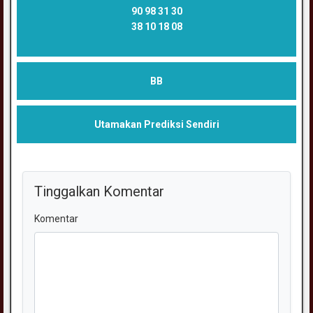
90 98 31 30
38 10 18 08
BB
Utamakan Prediksi Sendiri
Tinggalkan Komentar
Komentar