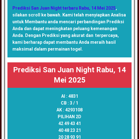
Prediksi San Juan Night terbaru Rabu, 14 Mei 2025
,
silakan scroll ke bawah. Kami telah menyiapkan Analisa
untuk Membantu anda mencari perbandingan Prediksi
Anda dan dapat meningkatan peluang kemenangan
Anda. Dengan Prediksi yang akurat dan terpercaya,
kami berharap dapat membantu Anda meraih hasil
maksimal dalam permainan togel.
Prediksi San Juan Night Rabu, 14
Mei 2025
AI :
4831
CB :
3 / 1
AK :
4293108
PILIHAN 2D
42 49 43 41
40 48 23 21
20 28 93 91