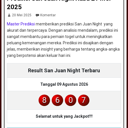
2025
20 Mei 2025
Komentar
Master Prediksi
memberikan prediksi San Juan Night yang
akurat dan terpercaya. Dengan analisis mendalam, prediksi ini
sangat membantu para pemain togel untuk meningkatkan
peluang kemenangan mereka. Prediksi ini disajikan dengan
jelas, memberikan insight yang berharga tentang angka-angka
yang berpotensi akan keluar hari ini.
Result San Juan Night Terbaru
Tanggal 09 Agustus 2026
8
6
0
7
Selamat untuk yang Jackpot!!!