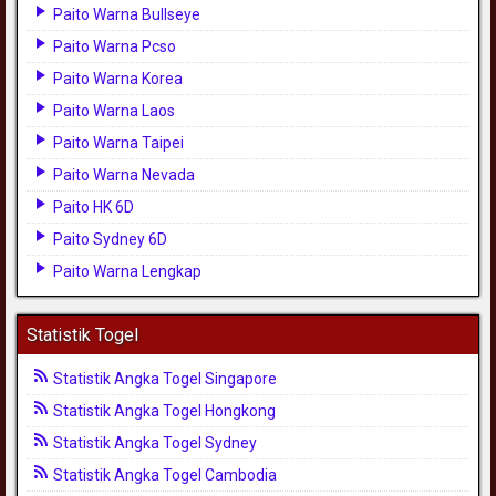
Paito Warna Bullseye
Paito Warna Pcso
Paito Warna Korea
Paito Warna Laos
Paito Warna Taipei
Paito Warna Nevada
Paito HK 6D
Paito Sydney 6D
Paito Warna Lengkap
Statistik Togel
Statistik Angka Togel Singapore
Statistik Angka Togel Hongkong
Statistik Angka Togel Sydney
Statistik Angka Togel Cambodia