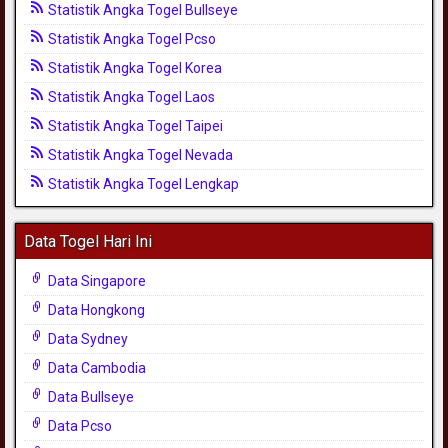
Statistik Angka Togel Bullseye
Statistik Angka Togel Pcso
Statistik Angka Togel Korea
Statistik Angka Togel Laos
Statistik Angka Togel Taipei
Statistik Angka Togel Nevada
Statistik Angka Togel Lengkap
Data Togel Hari Ini
Data Singapore
Data Hongkong
Data Sydney
Data Cambodia
Data Bullseye
Data Pcso