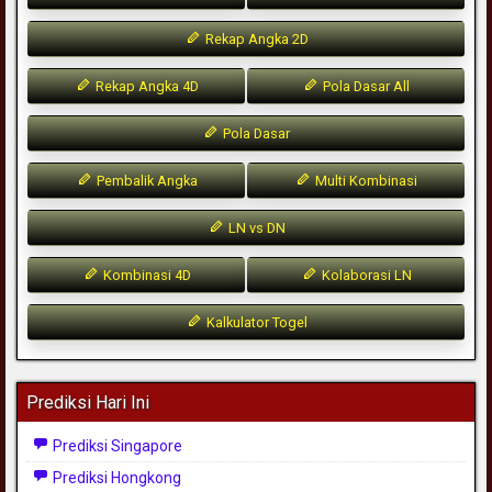
Rekap Angka 2D
Rekap Angka 4D
Pola Dasar All
Pola Dasar
Pembalik Angka
Multi Kombinasi
LN vs DN
Kombinasi 4D
Kolaborasi LN
Kalkulator Togel
Prediksi Hari Ini
Prediksi Singapore
Prediksi Hongkong