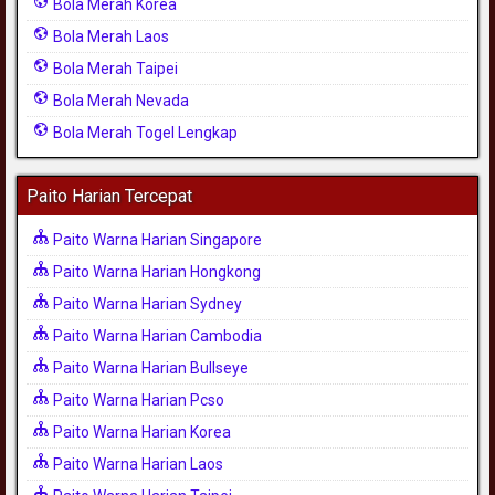
Bola Merah Korea
Bola Merah Laos
Bola Merah Taipei
Bola Merah Nevada
Bola Merah Togel Lengkap
Paito Harian Tercepat
Paito Warna Harian Singapore
Paito Warna Harian Hongkong
Paito Warna Harian Sydney
Paito Warna Harian Cambodia
Paito Warna Harian Bullseye
Paito Warna Harian Pcso
Paito Warna Harian Korea
Paito Warna Harian Laos