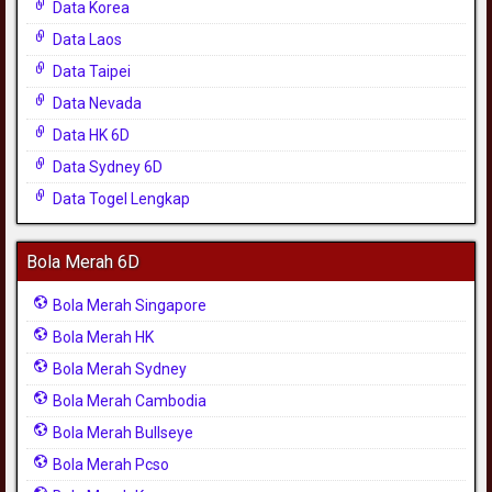
Data Korea
Data Laos
Data Taipei
Data Nevada
Data HK 6D
Data Sydney 6D
Data Togel Lengkap
Bola Merah 6D
Bola Merah Singapore
Bola Merah HK
Bola Merah Sydney
Bola Merah Cambodia
Bola Merah Bullseye
Bola Merah Pcso