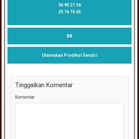
96 95 21 26
25 16 15 65
BB
Utamakan Prediksi Sendiri
Tinggalkan Komentar
Komentar