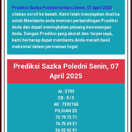
Prediksi Sazka Poledni terbaru Senin, 07 April 2025
,
silakan scroll ke bawah. Kami telah menyiapkan Analisa
untuk Membantu anda mencari perbandingan Prediksi
Anda dan dapat meningkatan peluang kemenangan
Anda. Dengan Prediksi yang akurat dan terpercaya,
kami berharap dapat membantu Anda meraih hasil
maksimal dalam permainan togel.
Prediksi Sazka Poledni Senin, 07
April 2025
AI :
5793
CB :
9 / 5
AK :
7392165
PILIHAN 2D
73 79 72 71
76 75 39 31
36 35 92 91