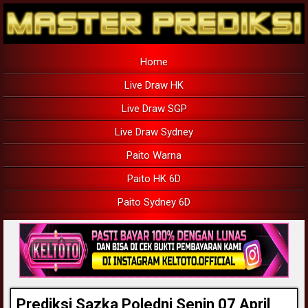
Home
Live Draw HK
Live Draw SGP
Live Draw Sydney
Paito Warna
Paito HK 6D
Paito Sydney 6D
Prediksi Sazka Poledni Senin 07 April