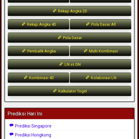
Rekap Angka 2D
Rekap Angka 4D
Pola Dasar All
Pola Dasar
Pembalik Angka
Multi Kombinasi
LN vs DN
Kombinasi 4D
Kolaborasi LN
Kalkulator Togel
Prediksi Hari Ini
Prediksi Singapore
Prediksi Hongkong