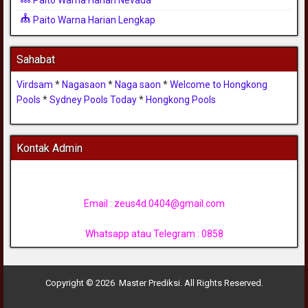
Paito Warna Harian Lengkap
Sahabat
Virdsam
*
Nagasaon
*
Naga saon
*
Welcome to Hongkong
Pools
*
Sydney Pools Today
*
Hongkong Pools
Kontak Admin
Email :
zeus4d.0404@gmail.com
Whatsapp atau Telegram : 0858
Copyright © 2026 Master Prediksi. All Rights Reserved.