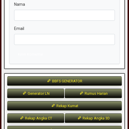
Nama
Email
Kirim Komentar
BBFS GENERATOR
Generator LN
Rumus Harian
Rekap Kumat
Rekap Angka CT
Rekap Angka 3D