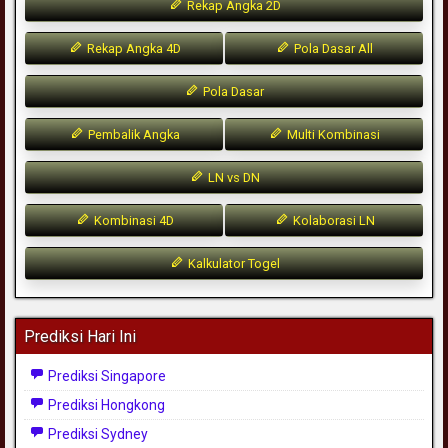
Rekap Angka 2D
Rekap Angka 4D
Pola Dasar All
Pola Dasar
Pembalik Angka
Multi Kombinasi
LN vs DN
Kombinasi 4D
Kolaborasi LN
Kalkulator Togel
Prediksi Hari Ini
Prediksi Singapore
Prediksi Hongkong
Prediksi Sydney