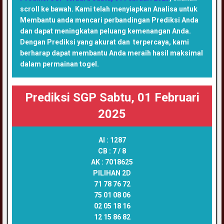
scroll ke bawah. Kami telah menyiapkan Analisa untuk
Membantu anda mencari perbandingan Prediksi Anda
dan dapat meningkatan peluang kemenangan Anda.
Dengan Prediksi yang akurat dan terpercaya, kami
berharap dapat membantu Anda meraih hasil maksimal
dalam permainan togel.
Prediksi SGP Sabtu, 01 Februari
2025
AI :
1287
CB :
7 / 8
AK :
7018625
PILIHAN 2D
71 78 76 72
75 01 08 06
02 05 18 16
12 15 86 82