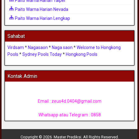
Paito Warna Harian Taipei
Paito Warna Harian Nevada
Paito Warna Harian Lengkap
Sahabat
Virdsam
*
Nagasaon
*
Naga saon
*
Welcome to Hongkong
Pools
*
Sydney Pools Today
*
Hongkong Pools
Kontak Admin
Email :
zeus4d.0404@gmail.com
Whatsapp atau Telegram : 0858
Copyright © 2026 Master Prediksi. All Rights Reserved.