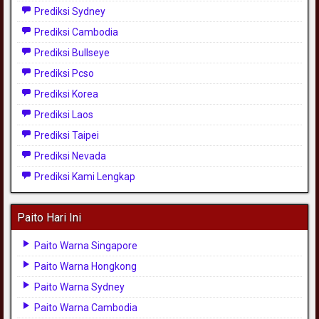
Prediksi Sydney
Prediksi Cambodia
Prediksi Bullseye
Prediksi Pcso
Prediksi Korea
Prediksi Laos
Prediksi Taipei
Prediksi Nevada
Prediksi Kami Lengkap
Paito Hari Ini
Paito Warna Singapore
Paito Warna Hongkong
Paito Warna Sydney
Paito Warna Cambodia