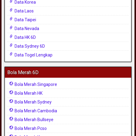
Data Korea
Data Laos
Data Taipei
Data Nevada
Data HK 6D
Data Sydney 6D
Data Togel Lengkap
Bola Merah 6D
Bola Merah Singapore
Bola Merah HK
Bola Merah Sydney
Bola Merah Cambodia
Bola Merah Bullseye
Bola Merah Pcso