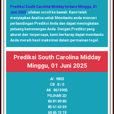
Prediksi South Carolina Midday terbaru Minggu, 01
Juni 2025
, silakan scroll ke bawah. Kami telah
menyiapkan Analisa untuk Membantu anda mencari
perbandingan Prediksi Anda dan dapat meningkatan
peluang kemenangan Anda. Dengan Prediksi yang
akurat dan terpercaya, kami berharap dapat membantu
Anda meraih hasil maksimal dalam permainan togel.
Prediksi South Carolina Midday
Minggu, 01 Juni 2025
AI :
9803
CB :
8 / 0
AK :
8613905
PILIHAN 2D
86 81 89 80
85 61 63 69
60 65 13 19