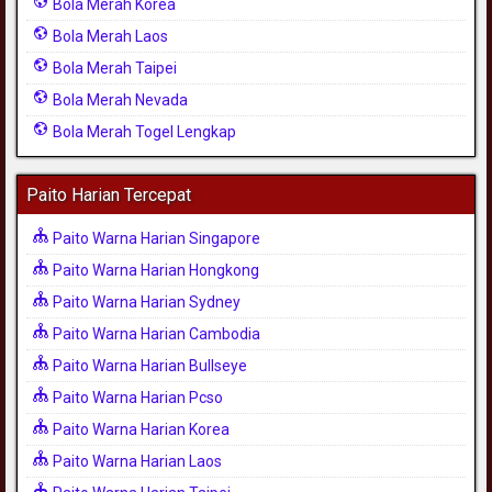
Bola Merah Korea
Bola Merah Laos
Bola Merah Taipei
Bola Merah Nevada
Bola Merah Togel Lengkap
Paito Harian Tercepat
Paito Warna Harian Singapore
Paito Warna Harian Hongkong
Paito Warna Harian Sydney
Paito Warna Harian Cambodia
Paito Warna Harian Bullseye
Paito Warna Harian Pcso
Paito Warna Harian Korea
Paito Warna Harian Laos