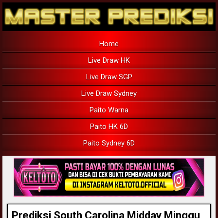
Home
Live Draw HK
Live Draw SGP
Live Draw Sydney
Paito Warna
Paito HK 6D
Paito Sydney 6D
Prediksi South Carolina Midday Minggu