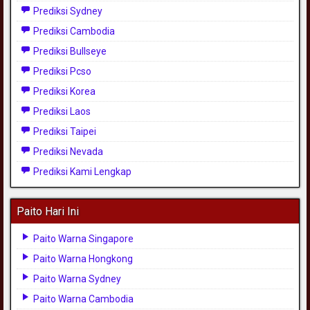
Prediksi Sydney
Prediksi Cambodia
Prediksi Bullseye
Prediksi Pcso
Prediksi Korea
Prediksi Laos
Prediksi Taipei
Prediksi Nevada
Prediksi Kami Lengkap
Paito Hari Ini
Paito Warna Singapore
Paito Warna Hongkong
Paito Warna Sydney
Paito Warna Cambodia