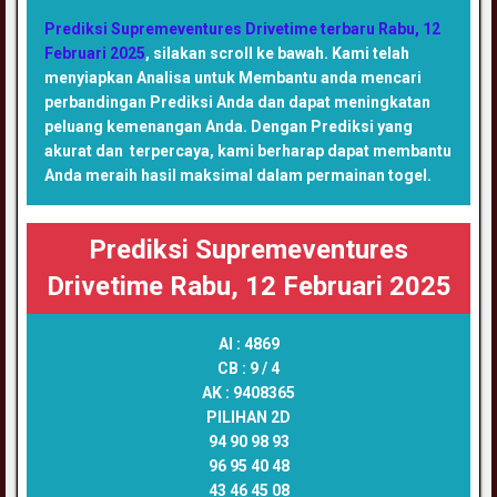
Prediksi Supremeventures Drivetime terbaru Rabu, 12
Februari 2025
, silakan scroll ke bawah. Kami telah
menyiapkan Analisa untuk Membantu anda mencari
perbandingan Prediksi Anda dan dapat meningkatan
peluang kemenangan Anda. Dengan Prediksi yang
akurat dan terpercaya, kami berharap dapat membantu
Anda meraih hasil maksimal dalam permainan togel.
Prediksi Supremeventures
Drivetime Rabu, 12 Februari 2025
AI :
4869
CB :
9 / 4
AK :
9408365
PILIHAN 2D
94 90 98 93
96 95 40 48
43 46 45 08