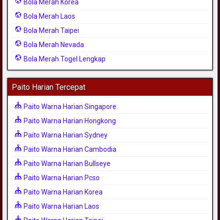
Bola Merah Korea
Bola Merah Laos
Bola Merah Taipei
Bola Merah Nevada
Bola Merah Togel Lengkap
Paito Harian Tercepat
Paito Warna Harian Singapore
Paito Warna Harian Hongkong
Paito Warna Harian Sydney
Paito Warna Harian Cambodia
Paito Warna Harian Bullseye
Paito Warna Harian Pcso
Paito Warna Harian Korea
Paito Warna Harian Laos