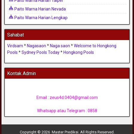
Paito Warna Harian Taipei
Paito Warna Harian Nevada
Paito Warna Harian Lengkap
Sahabat
Virdsam
*
Nagasaon
*
Naga saon
*
Welcome to Hongkong
Pools
*
Sydney Pools Today
*
Hongkong Pools
Kontak Admin
Email :
zeus4d.0404@gmail.com
Whatsapp atau Telegram : 0858
Copyright © 2026 Master Prediksi. All Rights Reserved.