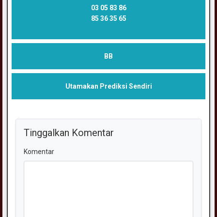
03 05 83 86
85 36 35 65
BB
Utamakan Prediksi Sendiri
Tinggalkan Komentar
Komentar