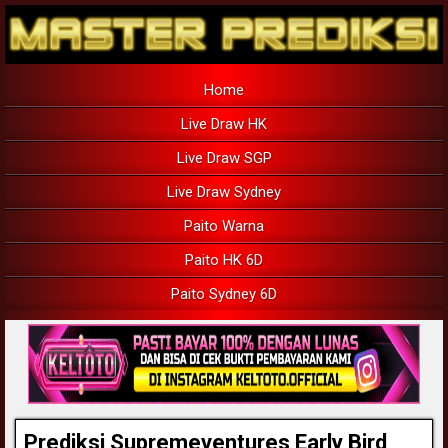
Home
Live Draw HK
Live Draw SGP
Live Draw Sydney
Paito Warna
Paito HK 6D
Paito Sydney 6D
Prediksi Supremeventures Early Bird