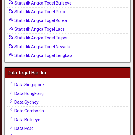
Statistik Angka Togel Bullseye
Statistik Angka Togel Pcso
Statistik Angka Togel Korea
Statistik Angka Togel Laos
Statistik Angka Togel Taipei
Statistik Angka Togel Nevada
Statistik Angka Togel Lengkap
Data Togel Hari Ini
Data Singapore
Data Hongkong
Data Sydney
Data Cambodia
Data Bullseye
Data Pcso