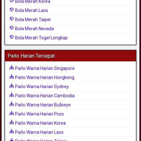
Bola Merah Korea
Bola Merah Laos
Bola Merah Taipei
Bola Merah Nevada
Bola Merah Togel Lengkap
Paito Harian Tercepat
Paito Warna Harian Singapore
Paito Warna Harian Hongkong
Paito Warna Harian Sydney
Paito Warna Harian Cambodia
Paito Warna Harian Bullseye
Paito Warna Harian Pcso
Paito Warna Harian Korea
Paito Warna Harian Laos