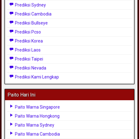
Prediksi Sydney
Prediksi Cambodia
Prediksi Bullseye
Prediksi Pcso
Prediksi Korea
Prediksi Laos
Prediksi Taipei
Prediksi Nevada
Prediksi Kami Lengkap
Paito Hari Ini
Paito Warna Singapore
Paito Warna Hongkong
Paito Warna Sydney
Paito Warna Cambodia