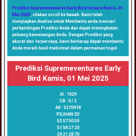
Prediksi Supremeventures Early Bird terbaru Kamis, 01
Mei 2025
, silakan scroll ke bawah. Kami telah
menyiapkan Analisa untuk Membantu anda mencari
perbandingan Prediksi Anda dan dapat meningkatan
peluang kemenangan Anda. Dengan Prediksi yang
akurat dan terpercaya, kami berharap dapat membantu
Anda meraih hasil maksimal dalam permainan togel.
Prediksi Supremeventures Early
Bird Kamis, 01 Mei 2025
AI :
1029
CB :
0 / 2
AK :
5270918
PILIHAN 2D
52 57 50 59
51 58 27 20
29 21 28 70