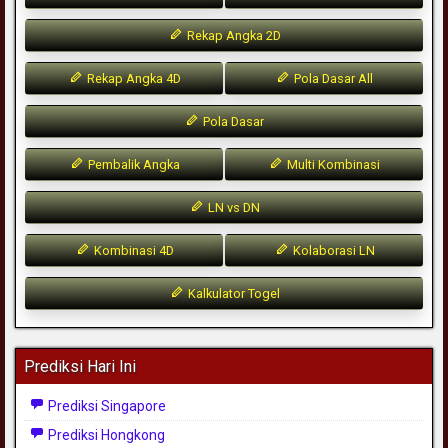
Rekap Angka 2D
Rekap Angka 4D
Pola Dasar All
Pola Dasar
Pembalik Angka
Multi Kombinasi
LN vs DN
Kombinasi 4D
Kolaborasi LN
Kalkulator Togel
Prediksi Hari Ini
Prediksi Singapore
Prediksi Hongkong