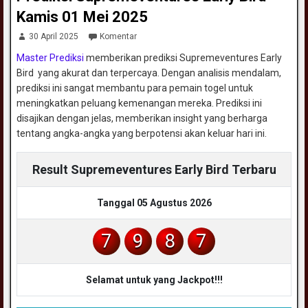
Kamis 01 Mei 2025
30 April 2025
Komentar
Master Prediksi
memberikan prediksi Supremeventures Early
Bird yang akurat dan terpercaya. Dengan analisis mendalam,
prediksi ini sangat membantu para pemain togel untuk
meningkatkan peluang kemenangan mereka. Prediksi ini
disajikan dengan jelas, memberikan insight yang berharga
tentang angka-angka yang berpotensi akan keluar hari ini.
Result Supremeventures Early Bird Terbaru
Tanggal 05 Agustus 2026
7
9
8
7
Selamat untuk yang Jackpot!!!