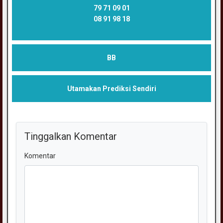
79 71 09 01
08 91 98 18
BB
Utamakan Prediksi Sendiri
Tinggalkan Komentar
Komentar