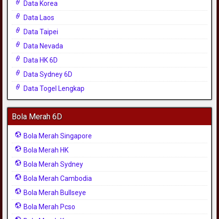
Data Korea
Data Laos
Data Taipei
Data Nevada
Data HK 6D
Data Sydney 6D
Data Togel Lengkap
Bola Merah 6D
Bola Merah Singapore
Bola Merah HK
Bola Merah Sydney
Bola Merah Cambodia
Bola Merah Bullseye
Bola Merah Pcso