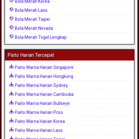
Bola Merah Korea
Bola Merah Laos
Bola Merah Taipei
Bola Merah Nevada
Bola Merah Togel Lengkap
Paito Harian Tercepat
Paito Warna Harian Singapore
Paito Warna Harian Hongkong
Paito Warna Harian Sydney
Paito Warna Harian Cambodia
Paito Warna Harian Bullseye
Paito Warna Harian Pcso
Paito Warna Harian Korea
Paito Warna Harian Laos