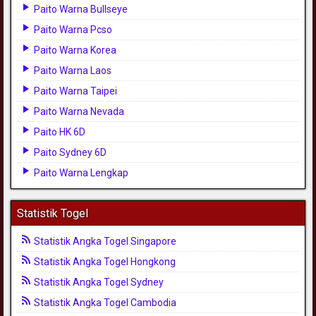
Paito Warna Bullseye
Paito Warna Pcso
Paito Warna Korea
Paito Warna Laos
Paito Warna Taipei
Paito Warna Nevada
Paito HK 6D
Paito Sydney 6D
Paito Warna Lengkap
Statistik Togel
Statistik Angka Togel Singapore
Statistik Angka Togel Hongkong
Statistik Angka Togel Sydney
Statistik Angka Togel Cambodia