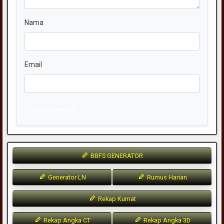
Nama
Email
Kirim Komentar
BBFS GENERATOR
Generator LN
Rumus Harian
Rekap Kumat
Rekap Angka CT
Rekap Angka 3D