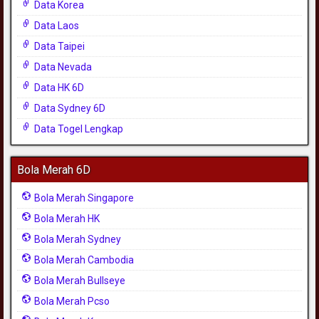
Data Korea
Data Laos
Data Taipei
Data Nevada
Data HK 6D
Data Sydney 6D
Data Togel Lengkap
Bola Merah 6D
Bola Merah Singapore
Bola Merah HK
Bola Merah Sydney
Bola Merah Cambodia
Bola Merah Bullseye
Bola Merah Pcso