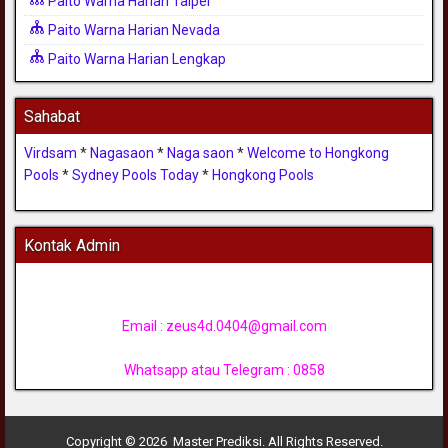
Paito Warna Harian Taipei
Paito Warna Harian Nevada
Paito Warna Harian Lengkap
Sahabat
Virdsam
*
Nagasaon
*
Naga saon
*
Welcome to Hongkong
Pools
*
Sydney Pools Today
*
Hongkong Pools
Kontak Admin
Email :
zeus4d.0404@gmail.com
Whatsapp atau Telegram : 0858
Copyright © 2026 Master Prediksi. All Rights Reserved.