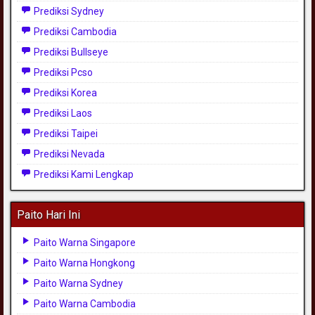
Prediksi Sydney
Prediksi Cambodia
Prediksi Bullseye
Prediksi Pcso
Prediksi Korea
Prediksi Laos
Prediksi Taipei
Prediksi Nevada
Prediksi Kami Lengkap
Paito Hari Ini
Paito Warna Singapore
Paito Warna Hongkong
Paito Warna Sydney
Paito Warna Cambodia