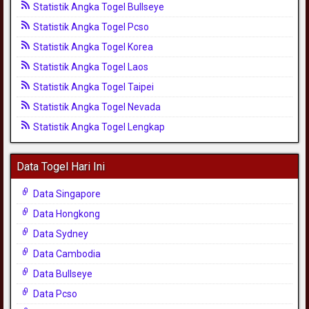
Statistik Angka Togel Bullseye
Statistik Angka Togel Pcso
Statistik Angka Togel Korea
Statistik Angka Togel Laos
Statistik Angka Togel Taipei
Statistik Angka Togel Nevada
Statistik Angka Togel Lengkap
Data Togel Hari Ini
Data Singapore
Data Hongkong
Data Sydney
Data Cambodia
Data Bullseye
Data Pcso