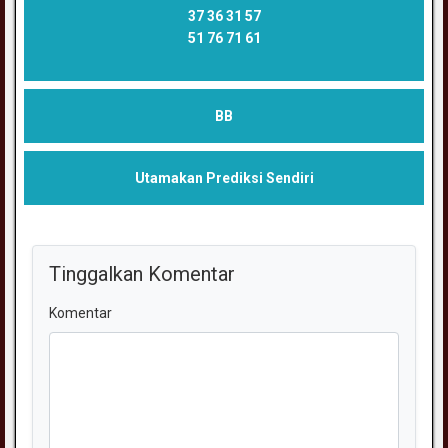
37 36 31 57
51 76 71 61
BB
Utamakan Prediksi Sendiri
Tinggalkan Komentar
Komentar