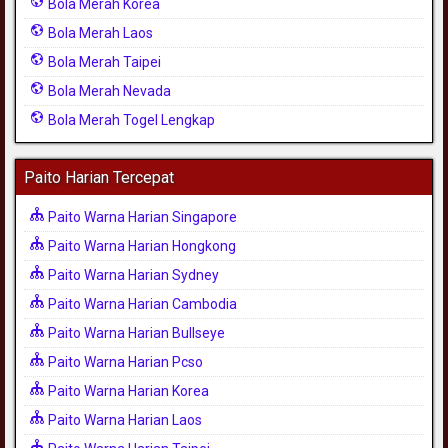
Bola Merah Korea
Bola Merah Laos
Bola Merah Taipei
Bola Merah Nevada
Bola Merah Togel Lengkap
Paito Harian Tercepat
Paito Warna Harian Singapore
Paito Warna Harian Hongkong
Paito Warna Harian Sydney
Paito Warna Harian Cambodia
Paito Warna Harian Bullseye
Paito Warna Harian Pcso
Paito Warna Harian Korea
Paito Warna Harian Laos