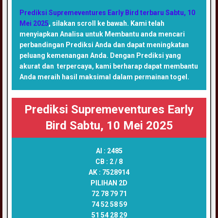
Prediksi Supremeventures Early Bird terbaru Sabtu, 10
Mei 2025
, silakan scroll ke bawah. Kami telah
menyiapkan Analisa untuk Membantu anda mencari
perbandingan Prediksi Anda dan dapat meningkatan
peluang kemenangan Anda. Dengan Prediksi yang
akurat dan terpercaya, kami berharap dapat membantu
Anda meraih hasil maksimal dalam permainan togel.
Prediksi Supremeventures Early
Bird Sabtu, 10 Mei 2025
AI :
2485
CB :
2 / 8
AK :
7528914
PILIHAN 2D
72 78 79 71
74 52 58 59
51 54 28 29