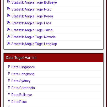
Statistik Angka Togel Bullseye
Statistik Angka Togel Pcso
Statistik Angka Togel Korea
Statistik Angka Togel Laos
Statistik Angka Togel Taipei
Statistik Angka Togel Nevada
Statistik Angka Togel Lengkap
Data Togel Hari Ini
Data Singapore
Data Hongkong
Data Sydney
Data Cambodia
Data Bullseye
Data Pcso