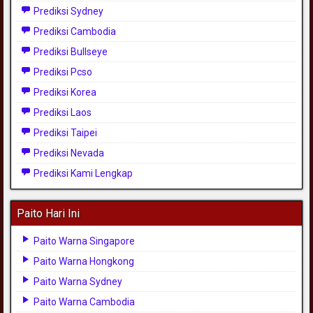
Prediksi Sydney
Prediksi Cambodia
Prediksi Bullseye
Prediksi Pcso
Prediksi Korea
Prediksi Laos
Prediksi Taipei
Prediksi Nevada
Prediksi Kami Lengkap
Paito Hari Ini
Paito Warna Singapore
Paito Warna Hongkong
Paito Warna Sydney
Paito Warna Cambodia