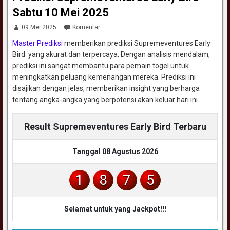
Sabtu 10 Mei 2025
09 Mei 2025
Komentar
Master Prediksi
memberikan prediksi Supremeventures Early
Bird yang akurat dan terpercaya. Dengan analisis mendalam,
prediksi ini sangat membantu para pemain togel untuk
meningkatkan peluang kemenangan mereka. Prediksi ini
disajikan dengan jelas, memberikan insight yang berharga
tentang angka-angka yang berpotensi akan keluar hari ini.
Result Supremeventures Early Bird Terbaru
Tanggal 08 Agustus 2026
1
8
7
5
Selamat untuk yang Jackpot!!!