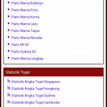
Paito Warna Bullseye
Paito Warna Pcso
Paito Warna Korea
Paito Warna Laos
Paito Warna Taipei
Paito Warna Nevada
Paito HK 6D
Paito Sydney 6D
Paito Warna Lengkap
Statistik Togel
Statistik Angka Togel Singapore
Statistik Angka Togel Hongkong
Statistik Angka Togel Sydney
Statistik Angka Togel Cambodia