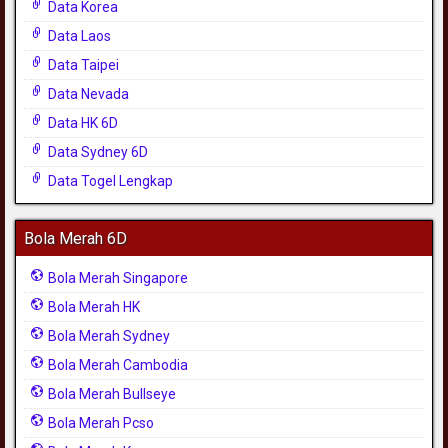
Data Korea
Data Laos
Data Taipei
Data Nevada
Data HK 6D
Data Sydney 6D
Data Togel Lengkap
Bola Merah 6D
Bola Merah Singapore
Bola Merah HK
Bola Merah Sydney
Bola Merah Cambodia
Bola Merah Bullseye
Bola Merah Pcso