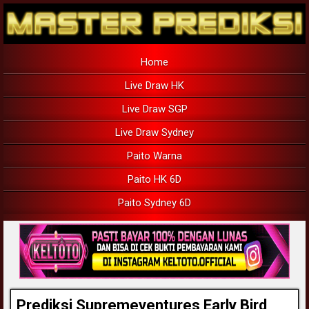
Home
Live Draw HK
Live Draw SGP
Live Draw Sydney
Paito Warna
Paito HK 6D
Paito Sydney 6D
Prediksi Supremeventures Early Bird