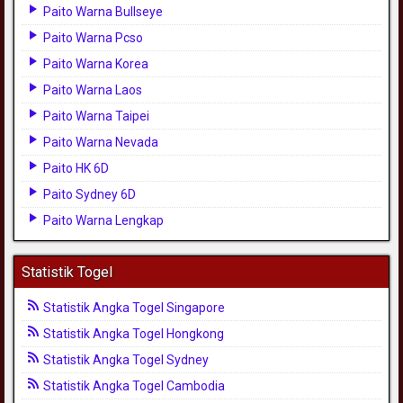
Paito Warna Bullseye
Paito Warna Pcso
Paito Warna Korea
Paito Warna Laos
Paito Warna Taipei
Paito Warna Nevada
Paito HK 6D
Paito Sydney 6D
Paito Warna Lengkap
Statistik Togel
Statistik Angka Togel Singapore
Statistik Angka Togel Hongkong
Statistik Angka Togel Sydney
Statistik Angka Togel Cambodia