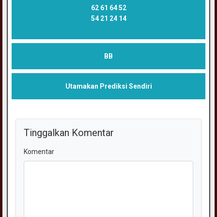
62 61 64 52
54 21 24 14
BB
Utamakan Prediksi Sendiri
Tinggalkan Komentar
Komentar