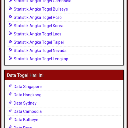
Statistik Angka Togel Cambodia
Statistik Angka Togel Bullseye
Statistik Angka Togel Pcso
Statistik Angka Togel Korea
Statistik Angka Togel Laos
Statistik Angka Togel Taipei
Statistik Angka Togel Nevada
Statistik Angka Togel Lengkap
Data Togel Hari Ini
Data Singapore
Data Hongkong
Data Sydney
Data Cambodia
Data Bullseye
Data Pcso