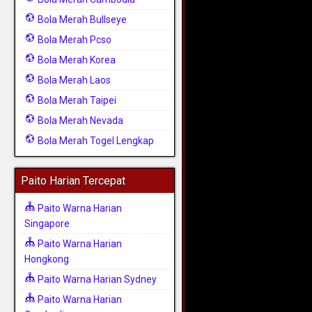
Bola Merah Bullseye
Bola Merah Pcso
Bola Merah Korea
Bola Merah Laos
Bola Merah Taipei
Bola Merah Nevada
Bola Merah Togel Lengkap
Paito Harian Tercepat
Paito Warna Harian
Singapore
Paito Warna Harian
Hongkong
Paito Warna Harian Sydney
Paito Warna Harian