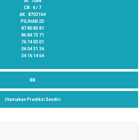
AI :
7064
CB :
6 / 7
AK :
8703164
PILIHAN 2D
87 80 83 81
86 84 73 71
76 74 03 01
06 04 31 36
34 16 14 64
BB
Utamakan Prediksi Sendiri