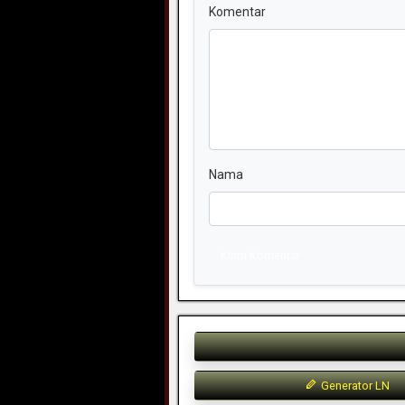
Komentar
Nama
Kirim Komentar
Generator LN