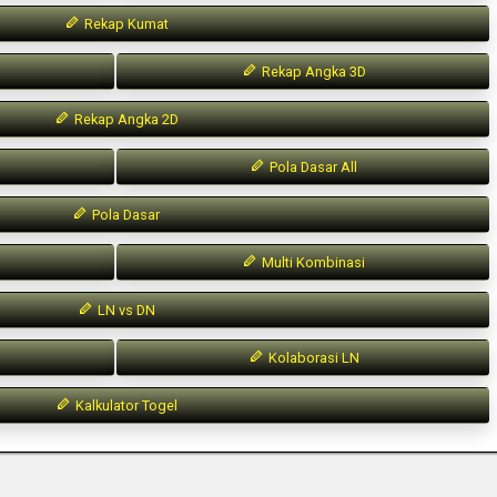
Rekap Kumat
Rekap Angka 3D
Rekap Angka 2D
Pola Dasar All
Pola Dasar
Multi Kombinasi
LN vs DN
Kolaborasi LN
Kalkulator Togel