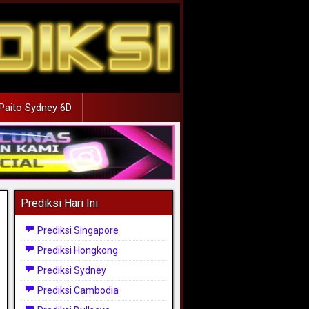
Paito Sydney 6D
Prediksi Hari Ini
Prediksi Singapore
Prediksi Hongkong
Prediksi Sydney
Prediksi Cambodia