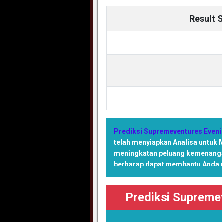
Result 
Prediksi Supremeventures Evenin
telah menyiapkan Analisa untuk
meningkatan peluang kemenangan
berharap dapat membantu Anda m
Prediksi Supreme