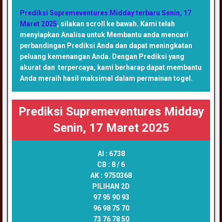
Prediksi Supremeventures Midday terbaru Senin, 17
Maret 2025
, silakan scroll ke bawah. Kami telah
menyiapkan Analisa untuk Membantu anda mencari
perbandingan Prediksi Anda dan dapat meningkatan
peluang kemenangan Anda. Dengan Prediksi yang
akurat dan terpercaya, kami berharap dapat membantu
Anda meraih hasil maksimal dalam permainan togel.
Prediksi Supremeventures Midday
Senin, 17 Maret 2025
AI :
6738
CB :
8 / 6
AK :
9750368
PILIHAN 2D
97 95 90 93
96 98 75 70
73 76 78 50