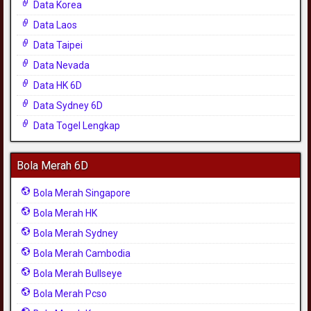
Data Korea
Data Laos
Data Taipei
Data Nevada
Data HK 6D
Data Sydney 6D
Data Togel Lengkap
Bola Merah 6D
Bola Merah Singapore
Bola Merah HK
Bola Merah Sydney
Bola Merah Cambodia
Bola Merah Bullseye
Bola Merah Pcso