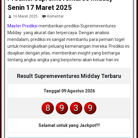
Senin 17 Maret 2025
16 Maret 2025
Komentar
Master Prediksi
memberikan prediksi Supremeventures
Midday yang akurat dan terpercaya. Dengan analisis
mendalam, prediksi ini sangat membantu para pemain togel
untuk meningkatkan peluang kemenangan mereka. Prediksi ini
disajikan dengan jelas, memberikan insight yang berharga
tentang angka-angka yang berpotensi akan keluar hari ini.
Result Supremeventures Midday Terbaru
Tanggal 09 Agustus 2026
8
9
3
9
Selamat untuk yang Jackpot!!!