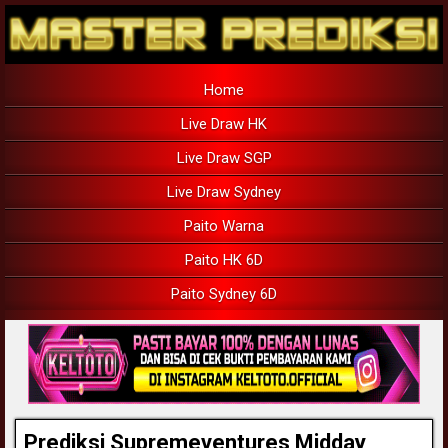
Home
Live Draw HK
Live Draw SGP
Live Draw Sydney
Paito Warna
Paito HK 6D
Paito Sydney 6D
Prediksi Supremeventures Midday