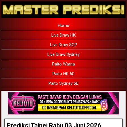
Home
Live Draw HK
Live Draw SGP
Live Draw Sydney
Paito Warna
Paito HK 6D
Paito Sydney 6D
Prediksi Taipei Rabu 03 Juni 2026