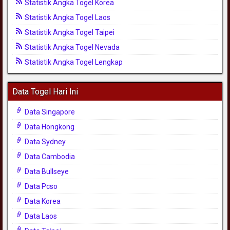
Statistik Angka Togel Korea
Statistik Angka Togel Laos
Statistik Angka Togel Taipei
Statistik Angka Togel Nevada
Statistik Angka Togel Lengkap
Data Togel Hari Ini
Data Singapore
Data Hongkong
Data Sydney
Data Cambodia
Data Bullseye
Data Pcso
Data Korea
Data Laos