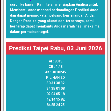
scroll ke bawah. Kami telah menyiapkan Analisa untuk
Membantu anda mencari perbandingan Prediksi Anda
dan dapat meningkatan peluang kemenangan Anda.
Dengan Prediksi yang akurat dan terpercaya, kami
berharap dapat membantu Anda meraih hasil maksimal
dalam permainan togel.
Prediksi Taipei Rabu, 03 Juni 2026
AI :
8015
CB :
1 / 8
AK :
3018245
PILIHAN 2D
30 31 38 32
34 35 01 08
02 04 05 18
12 14 15 82
84 85 24 25