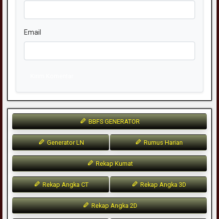
Email
Kirim Komentar
BBFS GENERATOR
Generator LN
Rumus Harian
Rekap Kumat
Rekap Angka CT
Rekap Angka 3D
Rekap Angka 2D