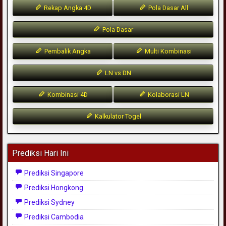
Rekap Angka 4D
Pola Dasar All
Pola Dasar
Pembalik Angka
Multi Kombinasi
LN vs DN
Kombinasi 4D
Kolaborasi LN
Kalkulator Togel
Prediksi Hari Ini
Prediksi Singapore
Prediksi Hongkong
Prediksi Sydney
Prediksi Cambodia