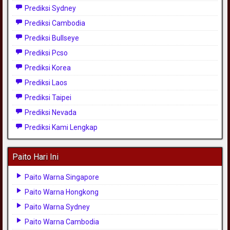
Prediksi Sydney
Prediksi Cambodia
Prediksi Bullseye
Prediksi Pcso
Prediksi Korea
Prediksi Laos
Prediksi Taipei
Prediksi Nevada
Prediksi Kami Lengkap
Paito Hari Ini
Paito Warna Singapore
Paito Warna Hongkong
Paito Warna Sydney
Paito Warna Cambodia