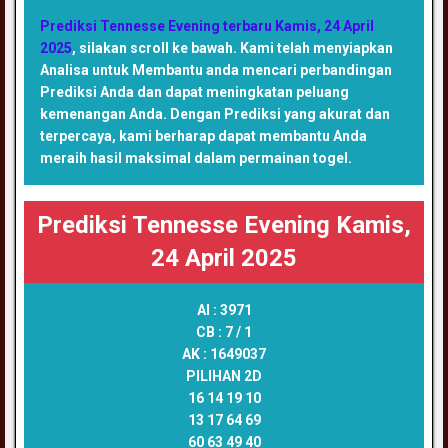
Prediksi Tennesse Evening terbaru Kamis, 24 April
2025
, silakan scroll ke bawah. Kami telah menyiapkan
Analisa untuk Membantu anda mencari perbandingan
Prediksi Anda dan dapat meningkatan peluang
kemenangan Anda. Dengan Prediksi yang akurat dan
terpercaya, kami berharap dapat membantu Anda
meraih hasil maksimal dalam permainan togel.
Prediksi Tennesse Evening Kamis,
24 April 2025
AI :
3971
CB :
7 / 1
AK :
1649037
PILIHAN 2D
16 14 19 10
13 17 64 69
60 63 49 40