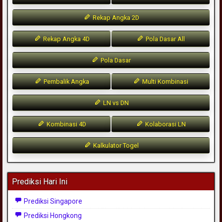
Rekap Angka 2D
Rekap Angka 4D
Pola Dasar All
Pola Dasar
Pembalik Angka
Multi Kombinasi
LN vs DN
Kombinasi 4D
Kolaborasi LN
Kalkulator Togel
Prediksi Hari Ini
Prediksi Singapore
Prediksi Hongkong