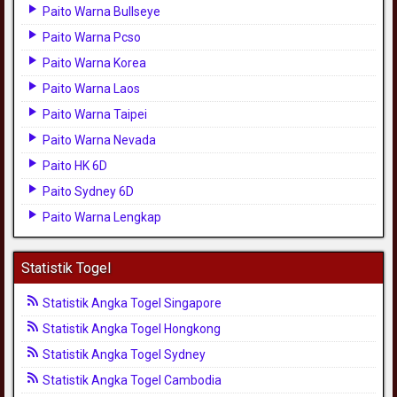
Paito Warna Bullseye
Paito Warna Pcso
Paito Warna Korea
Paito Warna Laos
Paito Warna Taipei
Paito Warna Nevada
Paito HK 6D
Paito Sydney 6D
Paito Warna Lengkap
Statistik Togel
Statistik Angka Togel Singapore
Statistik Angka Togel Hongkong
Statistik Angka Togel Sydney
Statistik Angka Togel Cambodia