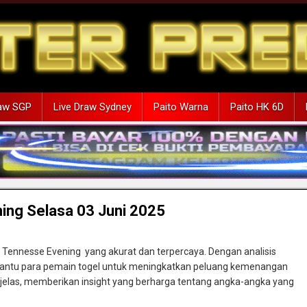
raw SGP
Live Draw Sydney
Paito Warna
Paito HK 6D
ing Selasa 03 Juni 2025
Tennesse Evening yang akurat dan terpercaya. Dengan analisis
bantu para pemain togel untuk meningkatkan peluang kemenangan
n jelas, memberikan insight yang berharga tentang angka-angka yang