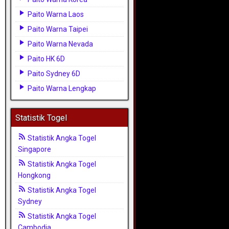
Paito Warna Laos
Paito Warna Taipei
Paito Warna Nevada
Paito HK 6D
Paito Sydney 6D
Paito Warna Lengkap
Statistik Togel
Statistik Angka Togel
Singapore
Statistik Angka Togel
Hongkong
Statistik Angka Togel
Sydney
Statistik Angka Togel
Cambodia