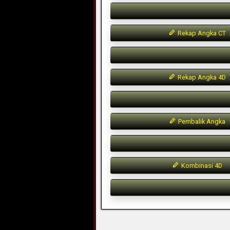
Rekap Angka CT
Rekap Angka 4D
Pembalik Angka
Kombinasi 4D