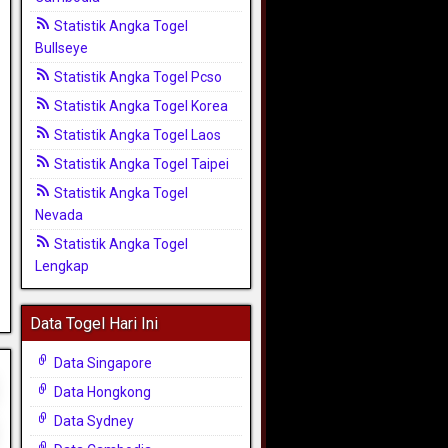
Statistik Angka Togel
Bullseye
Statistik Angka Togel Pcso
Statistik Angka Togel Korea
Statistik Angka Togel Laos
Statistik Angka Togel Taipei
Statistik Angka Togel
Nevada
Statistik Angka Togel
Lengkap
Data Togel Hari Ini
Data Singapore
Data Hongkong
Data Sydney