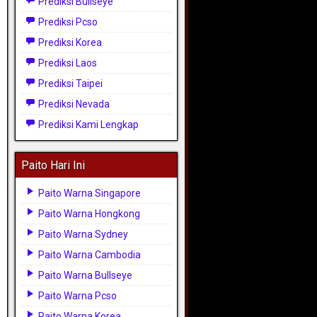
Prediksi Bullseye
Prediksi Pcso
Prediksi Korea
Prediksi Laos
Prediksi Taipei
Prediksi Nevada
Prediksi Kami Lengkap
Paito Hari Ini
Paito Warna Singapore
Paito Warna Hongkong
Paito Warna Sydney
Paito Warna Cambodia
Paito Warna Bullseye
Paito Warna Pcso
Paito Warna Korea