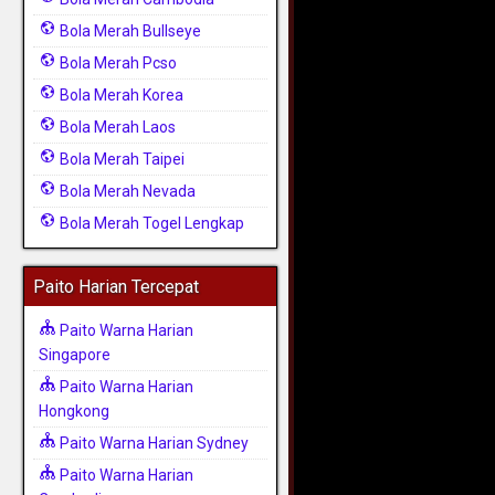
Bola Merah Bullseye
Bola Merah Pcso
Bola Merah Korea
Bola Merah Laos
Bola Merah Taipei
Bola Merah Nevada
Bola Merah Togel Lengkap
Paito Harian Tercepat
Paito Warna Harian
Singapore
Paito Warna Harian
Hongkong
Paito Warna Harian Sydney
Paito Warna Harian