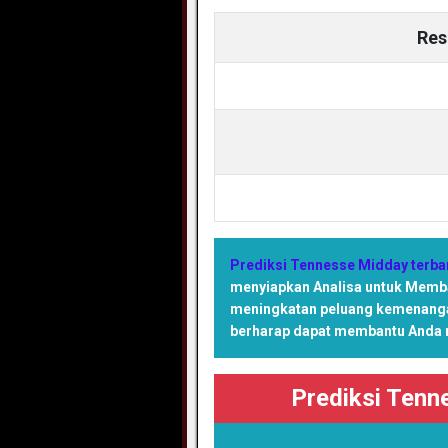
Res
Prediksi Tennesse Midday terbar
menyiapkan Analisa untuk Memba
meningkatan peluang kemenangan
berharap dapat membantu Anda m
Prediksi Tenn