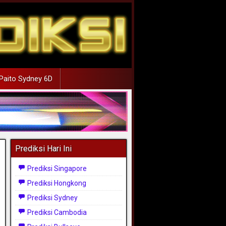
Paito Sydney 6D
Prediksi Hari Ini
Prediksi Singapore
Prediksi Hongkong
Prediksi Sydney
Prediksi Cambodia