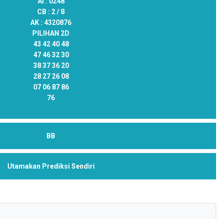
AI :
0248
CB :
2 / 8
AK :
4320876
PILIHAN 2D
43 42 40 48
47 46 32 30
38 37 36 20
28 27 26 08
07 06 87 86
76
BB
Utamakan Prediksi Sendiri