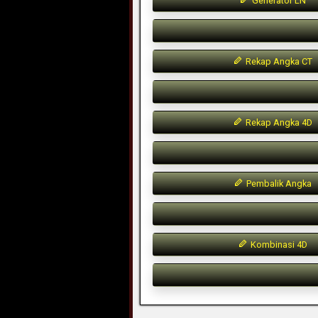
Generator LN
Rekap Angka CT
Rekap Angka 4D
Pembalik Angka
Kombinasi 4D