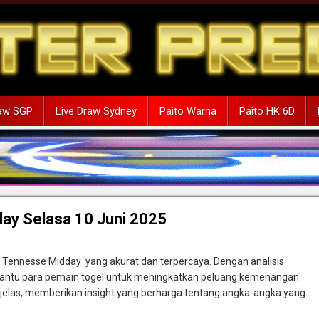
raw SGP
Live Draw Sydney
Paito Warna
Paito HK 6D
ay Selasa 10 Juni 2025
Tennesse Midday yang akurat dan terpercaya. Dengan analisis
bantu para pemain togel untuk meningkatkan peluang kemenangan
n jelas, memberikan insight yang berharga tentang angka-angka yang