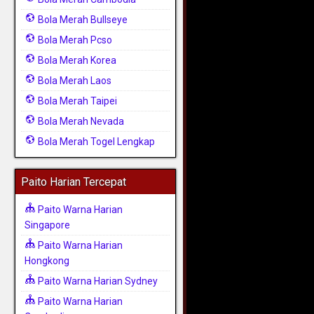
Bola Merah Bullseye
Bola Merah Pcso
Bola Merah Korea
Bola Merah Laos
Bola Merah Taipei
Bola Merah Nevada
Bola Merah Togel Lengkap
Paito Harian Tercepat
Paito Warna Harian
Singapore
Paito Warna Harian
Hongkong
Paito Warna Harian Sydney
Paito Warna Harian