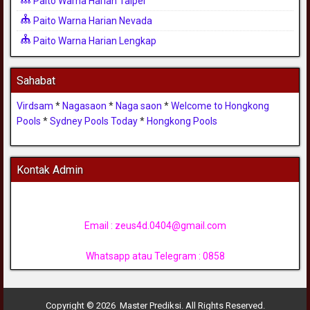
Paito Warna Harian Taipei
Paito Warna Harian Nevada
Paito Warna Harian Lengkap
Sahabat
Virdsam
*
Nagasaon
*
Naga saon
*
Welcome to Hongkong
Pools
*
Sydney Pools Today
*
Hongkong Pools
Kontak Admin
Email :
zeus4d.0404@gmail.com
Whatsapp atau Telegram : 0858
Copyright © 2026 Master Prediksi. All Rights Reserved.