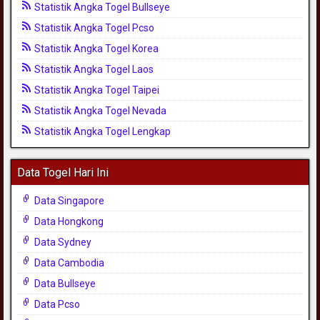
Statistik Angka Togel Bullseye
Statistik Angka Togel Pcso
Statistik Angka Togel Korea
Statistik Angka Togel Laos
Statistik Angka Togel Taipei
Statistik Angka Togel Nevada
Statistik Angka Togel Lengkap
Data Togel Hari Ini
Data Singapore
Data Hongkong
Data Sydney
Data Cambodia
Data Bullseye
Data Pcso