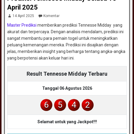
April 2025
14 April 2025
Komentar
Master Prediksi
memberikan prediksi Tennesse Midday yang
akurat dan terpercaya. Dengan analisis mendalam, prediksi ini
sangat membantu para pemain togel untuk meningkatkan
peluang kemenangan mereka. Prediksi ini disajikan dengan
jelas, memberikan insight yang berharga tentang angka-angka
yang berpotensi akan keluar hari ini.
Result Tennesse Midday Terbaru
Tanggal 06 Agustus 2026
6
5
4
2
Selamat untuk yang Jackpot!!!