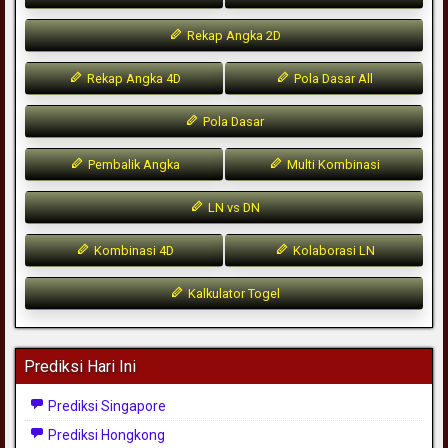
Rekap Angka 2D
Rekap Angka 4D
Pola Dasar All
Pola Dasar
Pembalik Angka
Multi Kombinasi
LN vs DN
Kombinasi 4D
Kolaborasi LN
Kalkulator Togel
Prediksi Hari Ini
Prediksi Singapore
Prediksi Hongkong