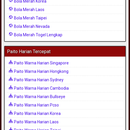
Bola Merah Korea
Bola Merah Laos
Bola Merah Taipei
Bola Merah Nevada
Bola Merah Togel Lengkap
Paito Harian Tercepat
Paito Warna Harian Singapore
Paito Warna Harian Hongkong
Paito Warna Harian Sydney
Paito Warna Harian Cambodia
Paito Warna Harian Bullseye
Paito Warna Harian Pcso
Paito Warna Harian Korea
Paito Warna Harian Laos