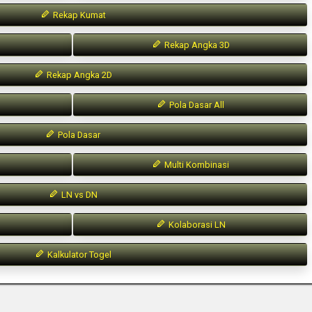
Rekap Kumat
Rekap Angka 3D
Rekap Angka 2D
Pola Dasar All
Pola Dasar
Multi Kombinasi
LN vs DN
Kolaborasi LN
Kalkulator Togel