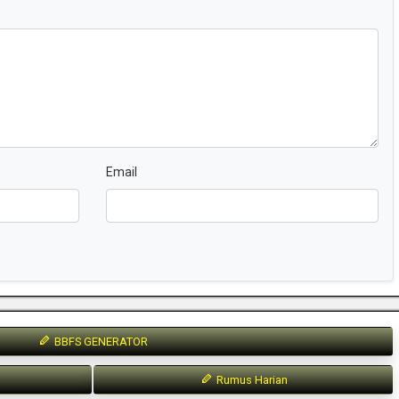
Email
BBFS GENERATOR
Rumus Harian