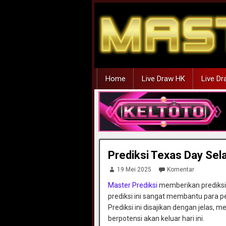
Home
Live Draw HK
Live D
Prediksi Texas Day Sel
19 Mei 2025
Komentar
Master Prediksi
memberikan prediksi 
prediksi ini sangat membantu para
Prediksi ini disajikan dengan jelas,
berpotensi akan keluar hari ini.