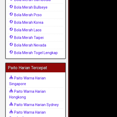
Bola Merah Bullseye
Bola Merah Pcso
Bola Merah Korea
Bola Merah Laos
Bola Merah Taipei
Bola Merah Nevada
Bola Merah Togel Lengkap
Paito Harian Tercepat
Paito Warna Harian
Singapore
Paito Warna Harian
Hongkong
Paito Warna Harian Sydney
Paito Warna Harian