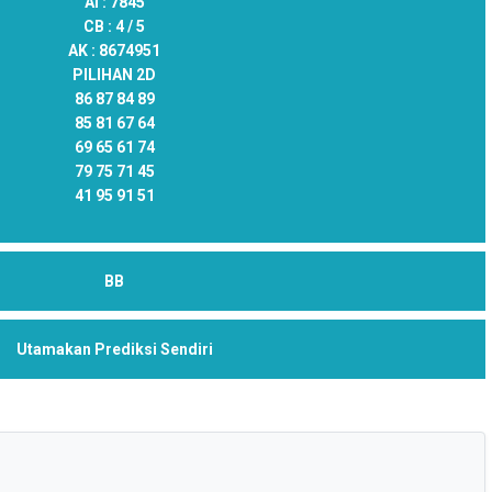
AI :
7845
CB :
4 / 5
AK :
8674951
PILIHAN 2D
86 87 84 89
85 81 67 64
69 65 61 74
79 75 71 45
41 95 91 51
BB
Utamakan Prediksi Sendiri