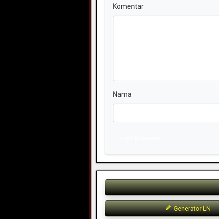
Komentar
Nama
Kirim Komentar
Generator LN