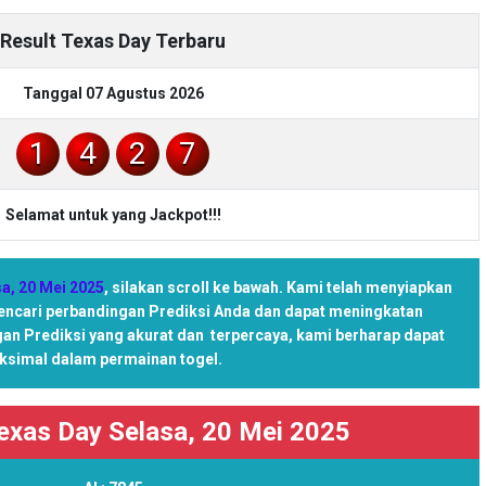
Result Texas Day Terbaru
Tanggal 07 Agustus 2026
1
4
2
7
Selamat untuk yang Jackpot!!!
sa, 20 Mei 2025
, silakan scroll ke bawah. Kami telah menyiapkan
ncari perbandingan Prediksi Anda dan dapat meningkatan
n Prediksi yang akurat dan terpercaya, kami berharap dapat
ksimal dalam permainan togel.
Texas Day Selasa, 20 Mei 2025