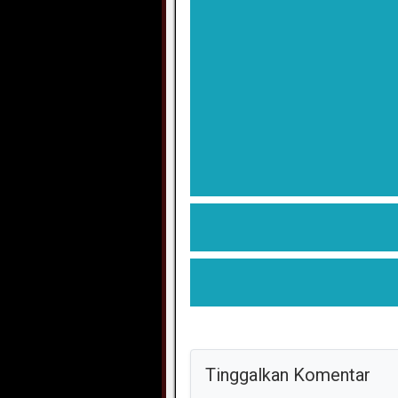
Tinggalkan Komentar