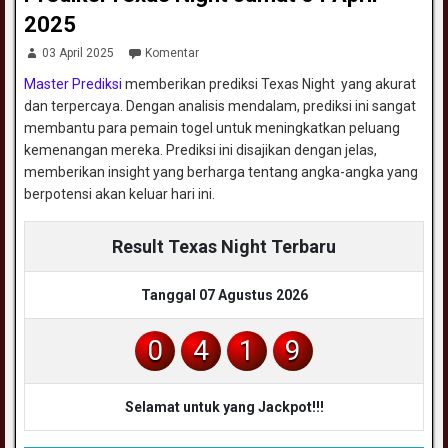
2025
03 April 2025
Komentar
Master Prediksi
memberikan prediksi Texas Night yang akurat
dan terpercaya. Dengan analisis mendalam, prediksi ini sangat
membantu para pemain togel untuk meningkatkan peluang
kemenangan mereka. Prediksi ini disajikan dengan jelas,
memberikan insight yang berharga tentang angka-angka yang
berpotensi akan keluar hari ini.
Result Texas Night Terbaru
Tanggal 07 Agustus 2026
0
4
1
9
Selamat untuk yang Jackpot!!!