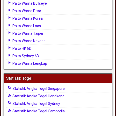
Paito Warna Bullseye
Paito Warna Pcso
Paito Warna Korea
Paito Warna Laos
Paito Warna Taipei
Paito Warna Nevada
Paito HK 6D
Paito Sydney 6D
Paito Warna Lengkap
Statistik Togel
Statistik Angka Togel Singapore
Statistik Angka Togel Hongkong
Statistik Angka Togel Sydney
Statistik Angka Togel Cambodia