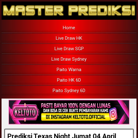
Home
Live Draw HK
Live Draw SGP
Live Draw Sydney
Paito Warna
Paito HK 6D
Paito Sydney 6D
Prediksi Texas Night Jumat 04 April