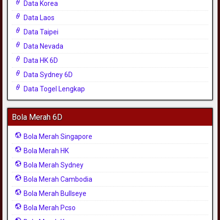
Data Korea
Data Laos
Data Taipei
Data Nevada
Data HK 6D
Data Sydney 6D
Data Togel Lengkap
Bola Merah 6D
Bola Merah Singapore
Bola Merah HK
Bola Merah Sydney
Bola Merah Cambodia
Bola Merah Bullseye
Bola Merah Pcso