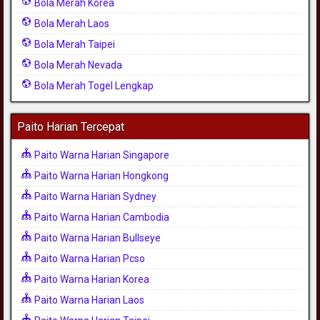
Bola Merah Korea
Bola Merah Laos
Bola Merah Taipei
Bola Merah Nevada
Bola Merah Togel Lengkap
Paito Harian Tercepat
Paito Warna Harian Singapore
Paito Warna Harian Hongkong
Paito Warna Harian Sydney
Paito Warna Harian Cambodia
Paito Warna Harian Bullseye
Paito Warna Harian Pcso
Paito Warna Harian Korea
Paito Warna Harian Laos