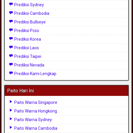
Prediksi Sydney
Prediksi Cambodia
Prediksi Bullseye
Prediksi Pcso
Prediksi Korea
Prediksi Laos
Prediksi Taipei
Prediksi Nevada
Prediksi Kami Lengkap
Paito Hari Ini
Paito Warna Singapore
Paito Warna Hongkong
Paito Warna Sydney
Paito Warna Cambodia