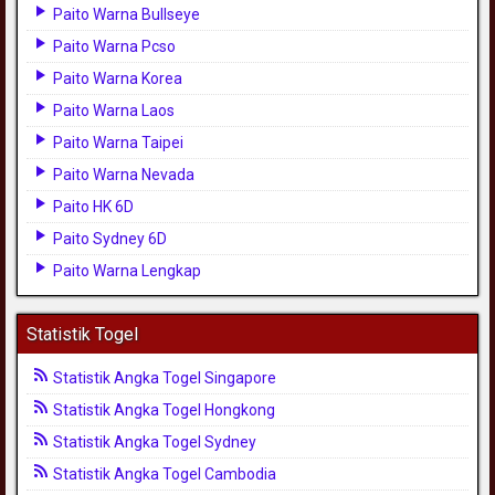
Paito Warna Bullseye
Paito Warna Pcso
Paito Warna Korea
Paito Warna Laos
Paito Warna Taipei
Paito Warna Nevada
Paito HK 6D
Paito Sydney 6D
Paito Warna Lengkap
Statistik Togel
Statistik Angka Togel Singapore
Statistik Angka Togel Hongkong
Statistik Angka Togel Sydney
Statistik Angka Togel Cambodia