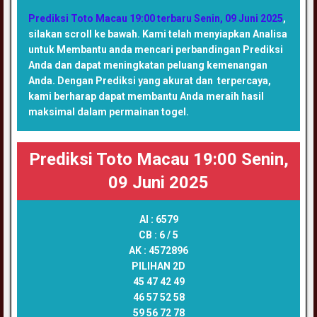
Prediksi Toto Macau 19:00 terbaru Senin, 09 Juni 2025
,
silakan scroll ke bawah. Kami telah menyiapkan Analisa
untuk Membantu anda mencari perbandingan Prediksi
Anda dan dapat meningkatan peluang kemenangan
Anda. Dengan Prediksi yang akurat dan terpercaya,
kami berharap dapat membantu Anda meraih hasil
maksimal dalam permainan togel.
Prediksi Toto Macau 19:00 Senin,
09 Juni 2025
AI :
6579
CB :
6 / 5
AK :
4572896
PILIHAN 2D
45 47 42 49
46 57 52 58
59 56 72 78