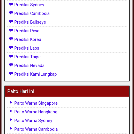
Prediksi Sydney
Prediksi Cambodia
Prediksi Bullseye
Prediksi Pcso
Prediksi Korea
Prediksi Laos
Prediksi Taipei
Prediksi Nevada
Prediksi Kami Lengkap
Paito Hari Ini
Paito Warna Singapore
Paito Warna Hongkong
Paito Warna Sydney
Paito Warna Cambodia