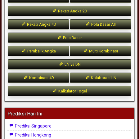
Rekap Angka 2D
Rekap Angka 4D
Pola Dasar All
Pola Dasar
Pembalik Angka
Multi Kombinasi
LN vs DN
Kombinasi 4D
Kolaborasi LN
Kalkulator Togel
Prediksi Hari Ini
Prediksi Singapore
Prediksi Hongkong