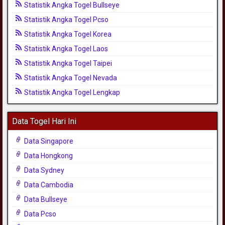
Statistik Angka Togel Bullseye
Statistik Angka Togel Pcso
Statistik Angka Togel Korea
Statistik Angka Togel Laos
Statistik Angka Togel Taipei
Statistik Angka Togel Nevada
Statistik Angka Togel Lengkap
Data Togel Hari Ini
Data Singapore
Data Hongkong
Data Sydney
Data Cambodia
Data Bullseye
Data Pcso