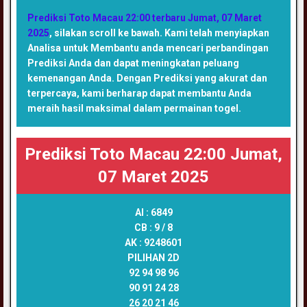
Prediksi Toto Macau 22:00 terbaru Jumat, 07 Maret
2025
, silakan scroll ke bawah. Kami telah menyiapkan
Analisa untuk Membantu anda mencari perbandingan
Prediksi Anda dan dapat meningkatan peluang
kemenangan Anda. Dengan Prediksi yang akurat dan
terpercaya, kami berharap dapat membantu Anda
meraih hasil maksimal dalam permainan togel.
Prediksi Toto Macau 22:00 Jumat,
07 Maret 2025
AI :
6849
CB :
9 / 8
AK :
9248601
PILIHAN 2D
92 94 98 96
90 91 24 28
26 20 21 46