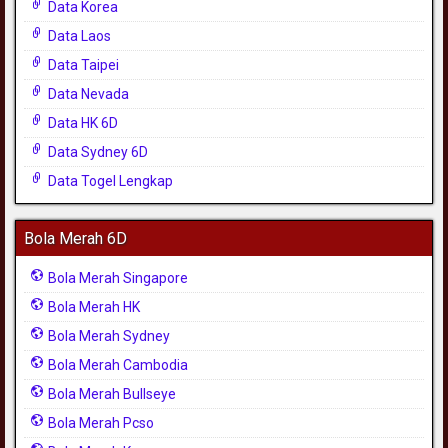
Data Korea
Data Laos
Data Taipei
Data Nevada
Data HK 6D
Data Sydney 6D
Data Togel Lengkap
Bola Merah 6D
Bola Merah Singapore
Bola Merah HK
Bola Merah Sydney
Bola Merah Cambodia
Bola Merah Bullseye
Bola Merah Pcso