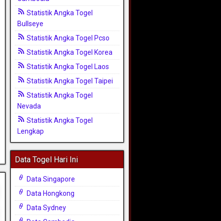
Statistik Angka Togel
Bullseye
Statistik Angka Togel Pcso
Statistik Angka Togel Korea
Statistik Angka Togel Laos
Statistik Angka Togel Taipei
Statistik Angka Togel
Nevada
Statistik Angka Togel
Lengkap
Data Togel Hari Ini
Data Singapore
Data Hongkong
Data Sydney