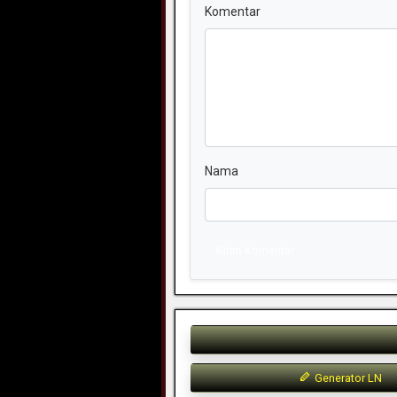
Komentar
Nama
Kirim Komentar
Generator LN