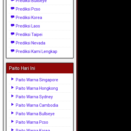
Prediksi Bullseye
Prediksi Pcso
Prediksi Korea
Prediksi Laos
Prediksi Taipei
Prediksi Nevada
Prediksi Kami Lengkap
Paito Hari Ini
Paito Warna Singapore
Paito Warna Hongkong
Paito Warna Sydney
Paito Warna Cambodia
Paito Warna Bullseye
Paito Warna Pcso
Paito Warna Korea