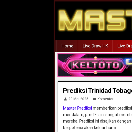
Home
Live Draw HK
Live D
Prediksi Trinidad Toba
20 Mei 2025
Komentar
Master Prediksi
memberikan prediksi 
mendalam, prediksi ini sangat mem
mereka. Prediksi ini disajikan denga
berpotensi akan keluar hari ini.