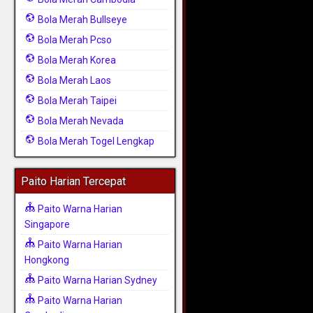
Bola Merah Bullseye
Bola Merah Pcso
Bola Merah Korea
Bola Merah Laos
Bola Merah Taipei
Bola Merah Nevada
Bola Merah Togel Lengkap
Paito Harian Tercepat
Paito Warna Harian
Singapore
Paito Warna Harian
Hongkong
Paito Warna Harian Sydney
Paito Warna Harian