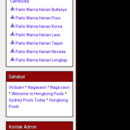
Cambodia
Paito Warna Harian Bullseye
Paito Warna Harian Pcso
Paito Warna Harian Korea
Paito Warna Harian Laos
Paito Warna Harian Taipei
Paito Warna Harian Nevada
Paito Warna Harian Lengkap
Sahabat
Virdsam
*
Nagasaon
*
Naga saon
*
Welcome to Hongkong Pools
*
Sydney Pools Today
*
Hongkong
Pools
Kontak Admin