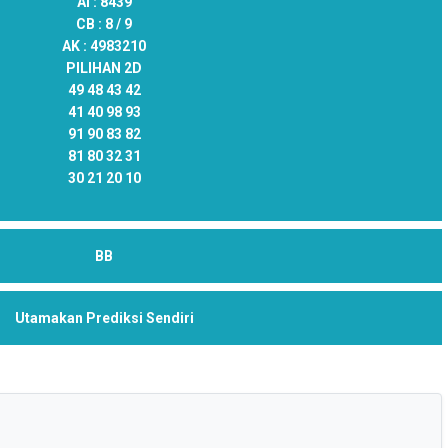
AI :
8439
CB :
8 / 9
AK :
4983210
PILIHAN 2D
49 48 43 42
41 40 98 93
91 90 83 82
81 80 32 31
30 21 20 10
BB
Utamakan Prediksi Sendiri