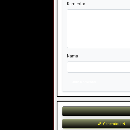
Komentar
Nama
Kirim Komentar
Generator LN