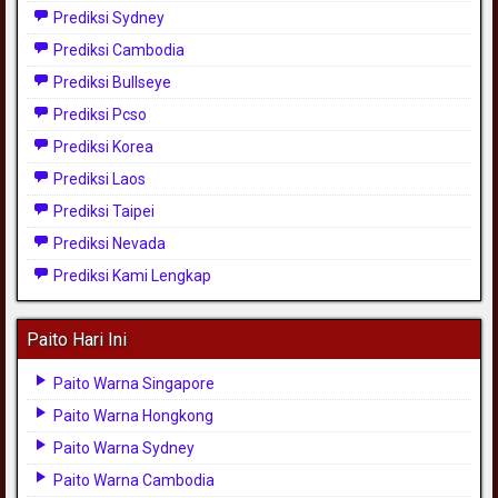
Prediksi Sydney
Prediksi Cambodia
Prediksi Bullseye
Prediksi Pcso
Prediksi Korea
Prediksi Laos
Prediksi Taipei
Prediksi Nevada
Prediksi Kami Lengkap
Paito Hari Ini
Paito Warna Singapore
Paito Warna Hongkong
Paito Warna Sydney
Paito Warna Cambodia