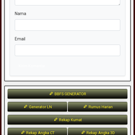
Nama
Email
Kirim Komentar
BBFS GENERATOR
Generator LN
Rumus Harian
Rekap Kumat
Rekap Angka CT
Rekap Angka 3D