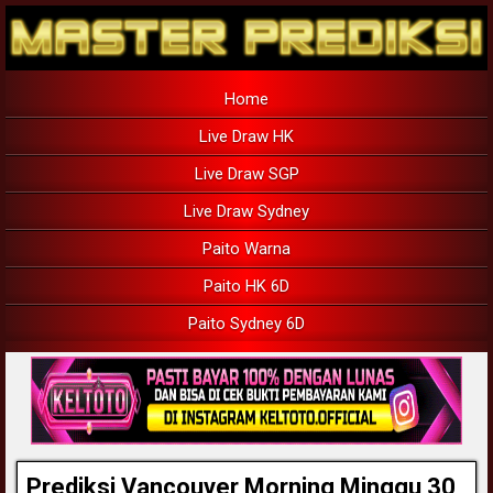
Home
Live Draw HK
Live Draw SGP
Live Draw Sydney
Paito Warna
Paito HK 6D
Paito Sydney 6D
Prediksi Vancouver Morning Minggu 30