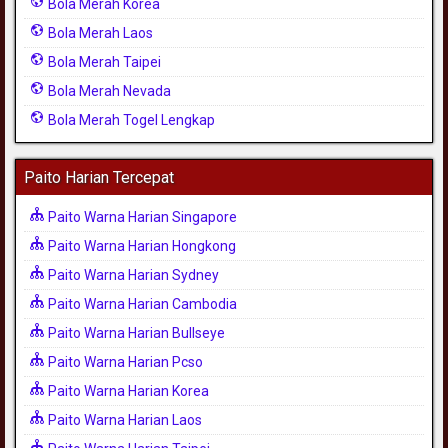
Bola Merah Korea
Bola Merah Laos
Bola Merah Taipei
Bola Merah Nevada
Bola Merah Togel Lengkap
Paito Harian Tercepat
Paito Warna Harian Singapore
Paito Warna Harian Hongkong
Paito Warna Harian Sydney
Paito Warna Harian Cambodia
Paito Warna Harian Bullseye
Paito Warna Harian Pcso
Paito Warna Harian Korea
Paito Warna Harian Laos