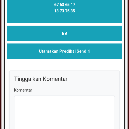
67 63 65 17
13 73 75 35
BB
Utamakan Prediksi Sendiri
Tinggalkan Komentar
Komentar