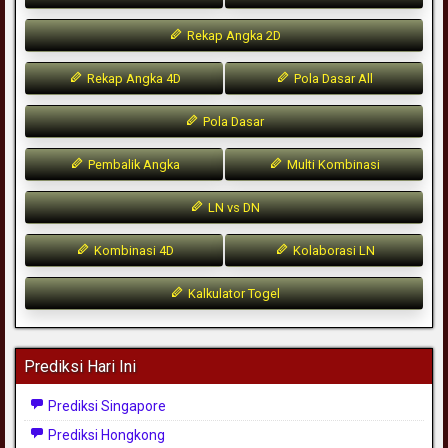
Rekap Angka 2D
Rekap Angka 4D
Pola Dasar All
Pola Dasar
Pembalik Angka
Multi Kombinasi
LN vs DN
Kombinasi 4D
Kolaborasi LN
Kalkulator Togel
Prediksi Hari Ini
Prediksi Singapore
Prediksi Hongkong