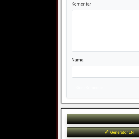
Komentar
Nama
Kirim Komentar
Generator LN