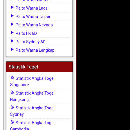
Paito Warna Laos
Paito Warna Taipei
Paito Warna Nevada
Paito HK 6D
Paito Sydney 6D
Paito Warna Lengkap
Statistik Togel
Statistik Angka Togel
Singapore
Statistik Angka Togel
Hongkong
Statistik Angka Togel
Sydney
Statistik Angka Togel
Cambodia