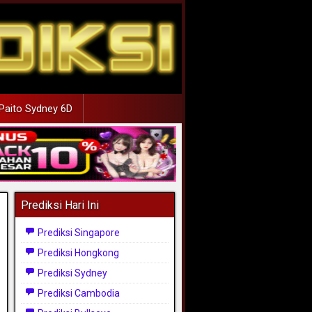
Paito Sydney 6D
Prediksi Hari Ini
Prediksi Singapore
Prediksi Hongkong
Prediksi Sydney
Prediksi Cambodia