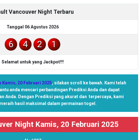
ult Vancouver Night Terbaru
Tanggal 06 Agustus 2026
6
4
2
1
Selamat untuk yang Jackpot!!!
u Kamis, 20 Februari 2025
, silakan scroll ke bawah. Kami telah
ntu anda mencari perbandingan Prediksi Anda dan dapat
 Anda. Dengan Prediksi yang akurat dan terpercaya, kami
eraih hasil maksimal dalam permainan togel.
uver Night Kamis, 20 Februari 2025