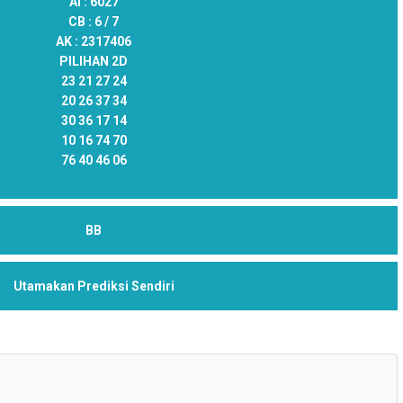
AI :
6027
CB :
6 / 7
AK :
2317406
PILIHAN 2D
23 21 27 24
20 26 37 34
30 36 17 14
10 16 74 70
76 40 46 06
BB
Utamakan Prediksi Sendiri