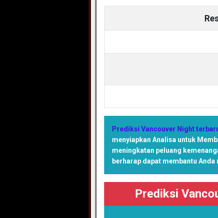
Res
Prediksi Vancouver Night terbar
menyiapkan Analisa untuk Memba
meningkatan peluang kemenangan
berharap dapat membantu Anda m
Prediksi Vanco