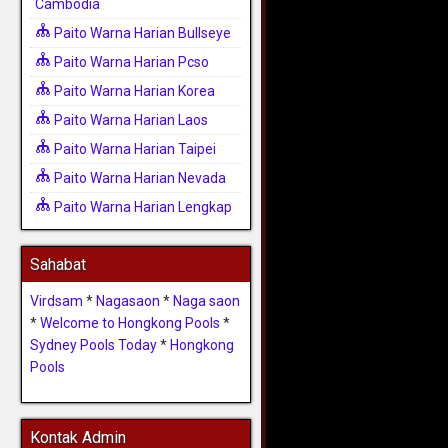
Cambodia
Paito Warna Harian Bullseye
Paito Warna Harian Pcso
Paito Warna Harian Korea
Paito Warna Harian Laos
Paito Warna Harian Taipei
Paito Warna Harian Nevada
Paito Warna Harian Lengkap
Sahabat
Virdsam
*
Nagasaon
*
Naga saon
*
Welcome to Hongkong Pools
*
Sydney Pools Today
*
Hongkong
Pools
Kontak Admin