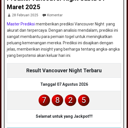
Maret 2025
28 Februari 2025
Komentar
Master Prediksi
memberikan prediksi Vancouver Night yang
akurat dan terpercaya. Dengan analisis mendalam, prediksi ini
sangat membantu para pemain togel untuk meningkatkan
peluang kemenangan mereka. Prediksi ini disajikan dengan
jelas, memberikan insight yang berharga tentang angka-angka
yang berpotensi akan keluar hari ini.
Result Vancouver Night Terbaru
Tanggal 07 Agustus 2026
7
8
2
5
Selamat untuk yang Jackpot!!!