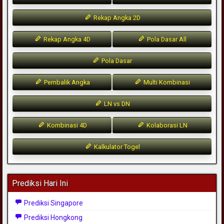
Rekap Angka 2D
Rekap Angka 4D
Pola Dasar All
Pola Dasar
Pembalik Angka
Multi Kombinasi
LN vs DN
Kombinasi 4D
Kolaborasi LN
Kalkulator Togel
Prediksi Hari Ini
Prediksi Singapore
Prediksi Hongkong