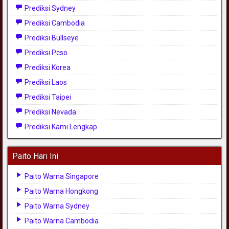
Prediksi Sydney
Prediksi Cambodia
Prediksi Bullseye
Prediksi Pcso
Prediksi Korea
Prediksi Laos
Prediksi Taipei
Prediksi Nevada
Prediksi Kami Lengkap
Paito Hari Ini
Paito Warna Singapore
Paito Warna Hongkong
Paito Warna Sydney
Paito Warna Cambodia