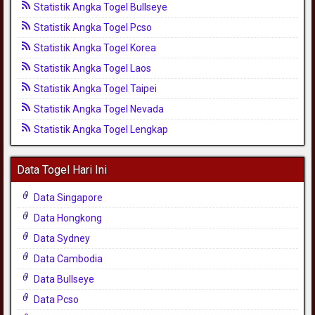
Statistik Angka Togel Bullseye
Statistik Angka Togel Pcso
Statistik Angka Togel Korea
Statistik Angka Togel Laos
Statistik Angka Togel Taipei
Statistik Angka Togel Nevada
Statistik Angka Togel Lengkap
Data Togel Hari Ini
Data Singapore
Data Hongkong
Data Sydney
Data Cambodia
Data Bullseye
Data Pcso