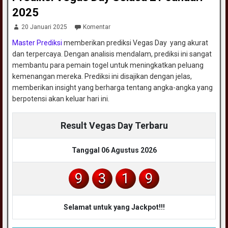
2025
20 Januari 2025
Komentar
Master Prediksi
memberikan prediksi Vegas Day yang akurat
dan terpercaya. Dengan analisis mendalam, prediksi ini sangat
membantu para pemain togel untuk meningkatkan peluang
kemenangan mereka. Prediksi ini disajikan dengan jelas,
memberikan insight yang berharga tentang angka-angka yang
berpotensi akan keluar hari ini.
Result Vegas Day Terbaru
Tanggal 06 Agustus 2026
9
3
1
9
Selamat untuk yang Jackpot!!!