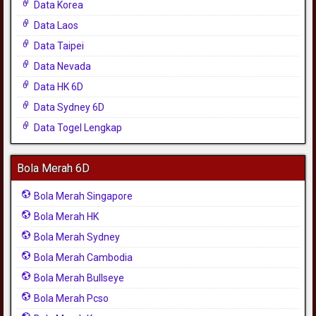
Data Korea
Data Laos
Data Taipei
Data Nevada
Data HK 6D
Data Sydney 6D
Data Togel Lengkap
Bola Merah 6D
Bola Merah Singapore
Bola Merah HK
Bola Merah Sydney
Bola Merah Cambodia
Bola Merah Bullseye
Bola Merah Pcso