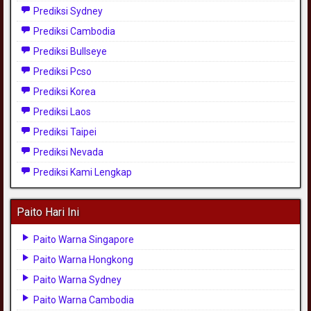
Prediksi Sydney
Prediksi Cambodia
Prediksi Bullseye
Prediksi Pcso
Prediksi Korea
Prediksi Laos
Prediksi Taipei
Prediksi Nevada
Prediksi Kami Lengkap
Paito Hari Ini
Paito Warna Singapore
Paito Warna Hongkong
Paito Warna Sydney
Paito Warna Cambodia