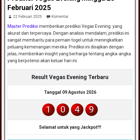
Februari 2025
22 Februari 2025
Komentar
Master Prediksi
memberikan prediksi Vegas Evening yang
akurat dan terpercaya. Dengan analisis mendalam, prediksi ini
sangat membantu para pemain togel untuk meningkatkan
peluang kemenangan mereka. Prediksi ini disajikan dengan
jelas, memberikan insight yang berharga tentang angka-angka
yang berpotensi akan keluar hari ini.
Result Vegas Evening Terbaru
Tanggal 09 Agustus 2026
1
0
4
9
Selamat untuk yang Jackpot!!!