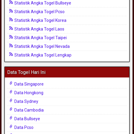
Statistik Angka Togel Bullseye
Statistik Angka Togel Pcso
Statistik Angka Togel Korea
Statistik Angka Togel Laos
Statistik Angka Togel Taipei
Statistik Angka Togel Nevada
Statistik Angka Togel Lengkap
Data Togel Hari Ini
Data Singapore
Data Hongkong
Data Sydney
Data Cambodia
Data Bullseye
Data Pcso