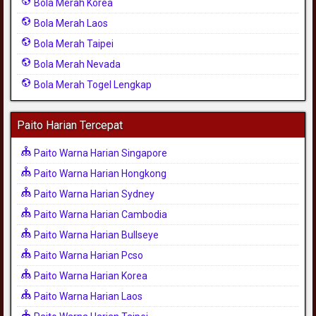
Bola Merah Korea
Bola Merah Laos
Bola Merah Taipei
Bola Merah Nevada
Bola Merah Togel Lengkap
Paito Harian Tercepat
Paito Warna Harian Singapore
Paito Warna Harian Hongkong
Paito Warna Harian Sydney
Paito Warna Harian Cambodia
Paito Warna Harian Bullseye
Paito Warna Harian Pcso
Paito Warna Harian Korea
Paito Warna Harian Laos