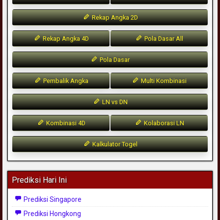
Rekap Angka 2D
Rekap Angka 4D
Pola Dasar All
Pola Dasar
Pembalik Angka
Multi Kombinasi
LN vs DN
Kombinasi 4D
Kolaborasi LN
Kalkulator Togel
Prediksi Hari Ini
Prediksi Singapore
Prediksi Hongkong