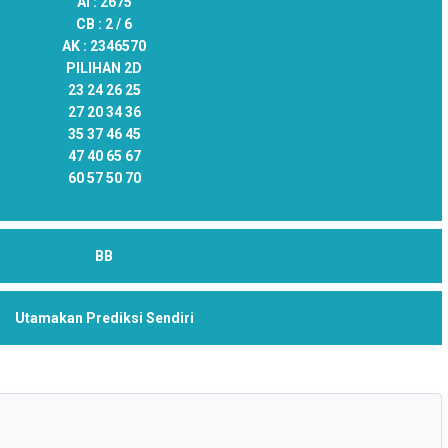
AI :
2675
CB :
2 / 6
AK :
2346570
PILIHAN 2D
23 24 26 25
27 20 34 36
35 37 46 45
47 40 65 67
60 57 50 70
BB
Utamakan Prediksi Sendiri