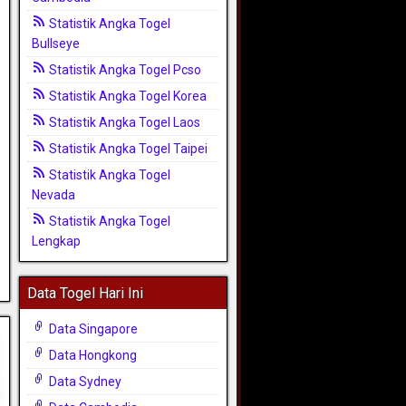
Statistik Angka Togel
Bullseye
Statistik Angka Togel Pcso
Statistik Angka Togel Korea
Statistik Angka Togel Laos
Statistik Angka Togel Taipei
Statistik Angka Togel
Nevada
Statistik Angka Togel
Lengkap
Data Togel Hari Ini
Data Singapore
Data Hongkong
Data Sydney