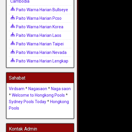
Cambodia
Paito Warna Harian Bullseye
Paito Warna Harian Pcso
Paito Warna Harian Korea
Paito Warna Harian Laos
Paito Warna Harian Taipei
Paito Warna Harian Nevada
Paito Warna Harian Lengkap
Sahabat
Virdsam
*
Nagasaon
*
Naga saon
*
Welcome to Hongkong Pools
*
Sydney Pools Today
*
Hongkong
Pools
Kontak Admin