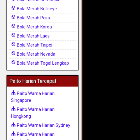
Bola Merah Bullseye
Bola Merah Pcso
Bola Merah Korea
Bola Merah Laos
Bola Merah Taipei
Bola Merah Nevada
Bola Merah Togel Lengkap
Paito Harian Tercepat
Paito Warna Harian
Singapore
Paito Warna Harian
Hongkong
Paito Warna Harian Sydney
Paito Warna Harian