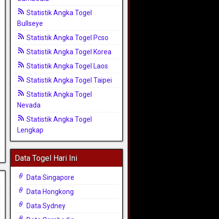
Statistik Angka Togel
Bullseye
Statistik Angka Togel Pcso
Statistik Angka Togel Korea
Statistik Angka Togel Laos
Statistik Angka Togel Taipei
Statistik Angka Togel
Nevada
Statistik Angka Togel
Lengkap
Data Togel Hari Ini
Data Singapore
Data Hongkong
Data Sydney