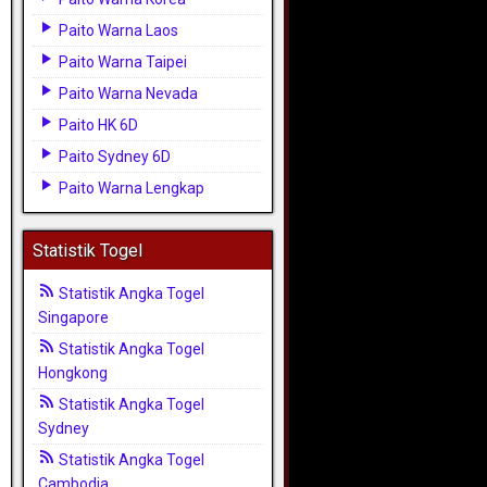
Paito Warna Laos
Paito Warna Taipei
Paito Warna Nevada
Paito HK 6D
Paito Sydney 6D
Paito Warna Lengkap
Statistik Togel
Statistik Angka Togel
Singapore
Statistik Angka Togel
Hongkong
Statistik Angka Togel
Sydney
Statistik Angka Togel
Cambodia