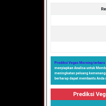
Re
Prediksi Vegas Morning terbaru
menyiapkan Analisa untuk Memba
meningkatan peluang kemenangan
berharap dapat membantu Anda m
Prediksi Ve