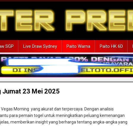
raw SGP
Live Draw Sydney
Paito Warna
Paito HK 6D
g Jumat 23 Mei 2025
Vegas Morning yang akurat dan terpercaya. Dengan analisis
bantu para pemain togel untuk meningkatkan peluang kemenangan
n jelas, memberikan insight yang berharga tentang angka-angka yang