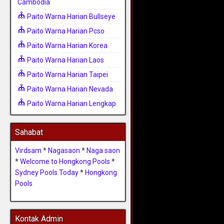
Cambodia
Paito Warna Harian Bullseye
Paito Warna Harian Pcso
Paito Warna Harian Korea
Paito Warna Harian Laos
Paito Warna Harian Taipei
Paito Warna Harian Nevada
Paito Warna Harian Lengkap
Sahabat
Virdsam
*
Nagasaon
*
Naga saon
*
Welcome to Hongkong Pools
*
Sydney Pools Today
*
Hongkong
Pools
Kontak Admin