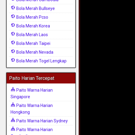
Bola Merah Bullseye
Bola Merah Pcso
Bola Merah Korea
Bola Merah Laos
Bola Merah Taipei
Bola Merah Nevada
Bola Merah Togel Lengkap
Paito Harian Tercepat
Paito Warna Harian
Singapore
Paito Warna Harian
Hongkong
Paito Warna Harian Sydney
Paito Warna Harian