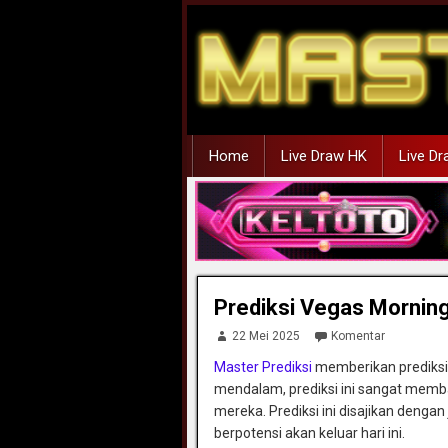
Home
Live Draw HK
Live D
Prediksi Vegas Mornin
22 Mei 2025
Komentar
Master Prediksi
memberikan prediksi 
mendalam, prediksi ini sangat mem
mereka. Prediksi ini disajikan denga
berpotensi akan keluar hari ini.